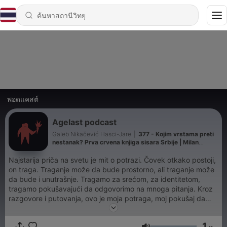
พอดแคสต์
Agelast podcast
Galeb Nikačević Hasci-Jare
|
377 - Kojim vrstama preti
nestanak? Prva crvena knjiga sisara Srbije | Milan
Paunović | Agelast 348
Najstarija priča na svetu je mit o potrazi. Čovek otkako postoji,
on traga. Traganje može da bude prostorno, ali traganje može
da bude i unutrašnje. Tragamo za srećom, za identitetom,
tragamo pokušavajući da odgovorimo na mnoga pitanja. Kroz
razgovore i putovanja, ovo je moja potraga, moj pokušaj da
pobegnem od besmisla.Agelast podcast je projekat Galeba
Nikačevića.
1