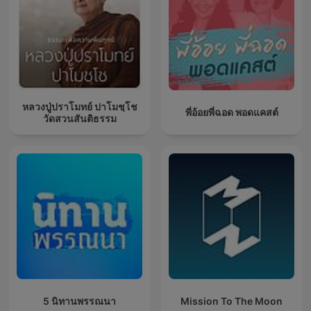
หลวงปู่ปราโมทย์ ปาโมชฺโช
พี่อ้อยพี่ฉอด พอดแคสต์
วัดสวนสันติธรรม
5 นิทานพรรณนา
Mission To The Moon