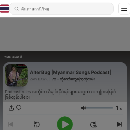
พอดแคสต์
AlterBug |Myanmar Songs Podcast|
ZAW BAWK
|
72 - ကံ့ကော်တွေကြွေတဲ့လမ်း
Podcast rules အတိုင်း သီချင်းပိုင်ရှင်များအတွက် အကျိုးအမြတ်
ဖြစ်ထွန်းပါစေ။
1
x
ระดับเสียง