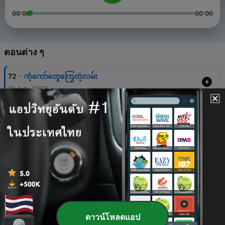
00:00
00:00
ตอนต่าง ๆ
-
72
ကံ့ကော်တွေကြွေတဲ့လမ်း
19 ก.ค. 2026
-
71
달빛 아래의 약속 (Promise Under the Moonlight)
16 ก.ค. 2026
-
70
မိုးရွာပြီး နေပြန်သာတဲ့အခါ
15 ก.ค. 2026
-
69
ဟောင်း The Past
14 ก.ค. 2026
-
68
천 년의 숲 (Forest of a Thousand Years)
ดาวน์โหลดแอป
13 ก.ค. 2026