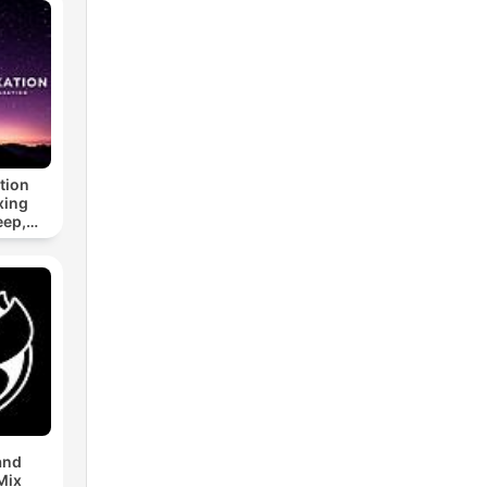
tion
xing
eep,
 &
n
and
Mix