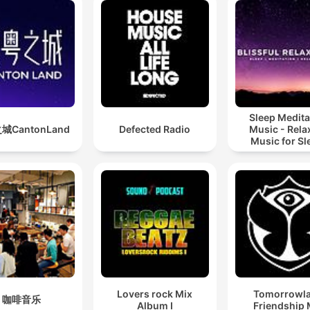
Sleep Medita
城CantonLand
Defected Radio
Music - Rela
Music for Sl
Meditation
Relaxatio
Lovers rock Mix
Tomorrowl
咖啡音乐
Album I
Friendship 