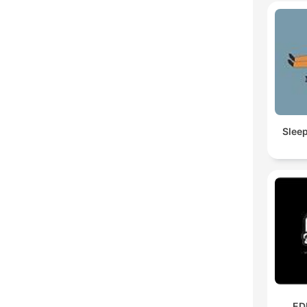
Slee
ED