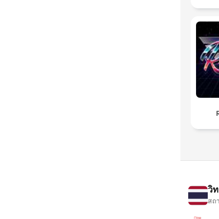
วิ
สถา