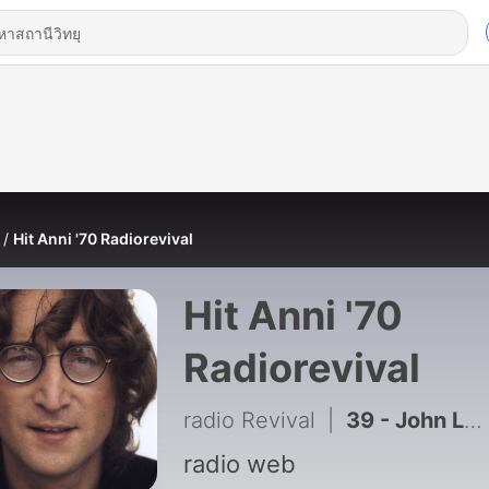
Hit Anni '70 Radiorevival
Hit Anni '70
Radiorevival
radio Revival
|
39 - John Lennon - Love (Ultimate Mix) (320)
radio web