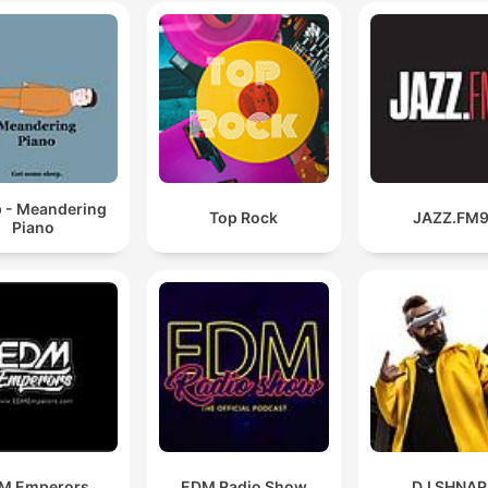
p - Meandering
Top Rock
JAZZ.FM9
Piano
M Emperors
EDM Radio Show
DJ SHNAP