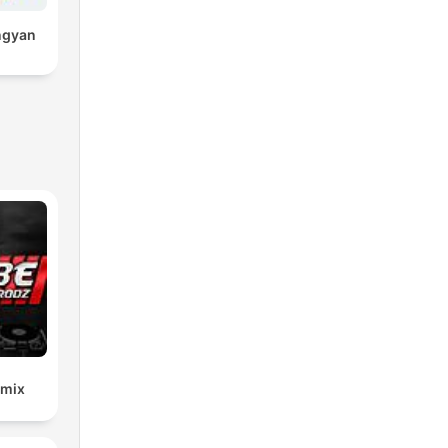
ngyan
emix