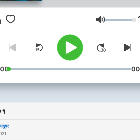
ระดับเสียง
:00
00
 ๆ
जादूगर
2021