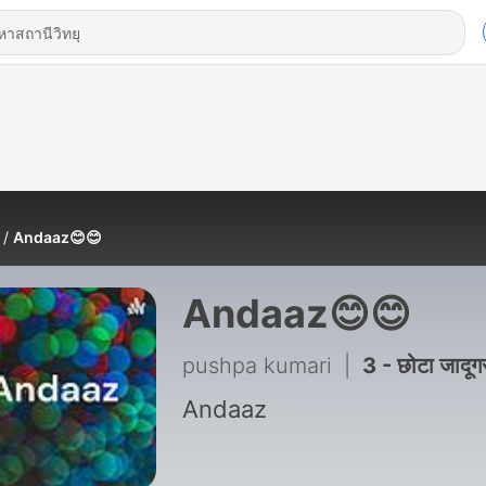
Andaaz😊😊
Andaaz😊😊
pushpa kumari
|
3 - छोटा जादूग
Andaaz