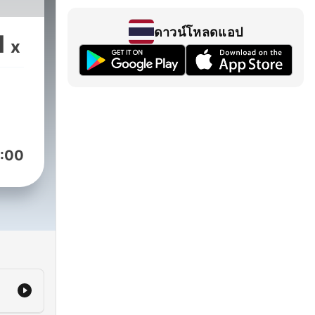
ดาวน์โหลดแอป
1
x
:00