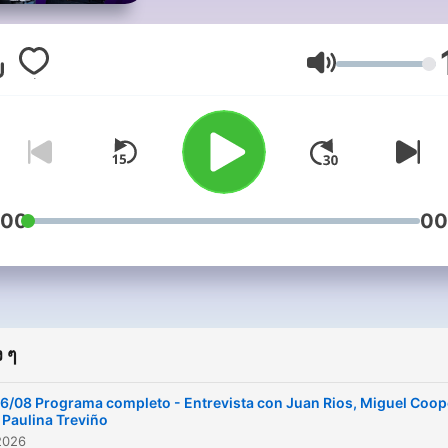
Mariana Ochoa y Bazooka 
en nuestro irresistible pod
matutino. Sumérgete en
ระดับเสียง
conversaciones vibrantes,
risas contagiosas y anécd
fascinantes mientras disfr
de tu taza de café. ¡Prepár
para comenzar tus días co
una sonrisa y una dosis de
:00
00
buena vibra que te
acompañará durante toda l
jornada!
 ๆ
6/08 Programa completo - Entrevista con Juan Rios, Miguel Coop
 Paulina Treviño
2026