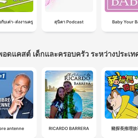
กับเต่า-ส่งงานครู
สุนิตา Podcast
Baby Your B
พอดแคสต์ เด็กและครอบครัว ระหว่างประเท
bre antenne
RICARDO BARRERA
豬探長推理故