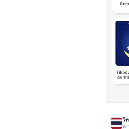
Gene
Tilibo
dormi
วิ
สถา