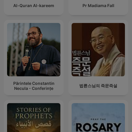
Al-Quran Al-kareem
Pr Madiama Fall
Părintele Constantin
법륜스님의 즉문즉설
Necula - Conferințe