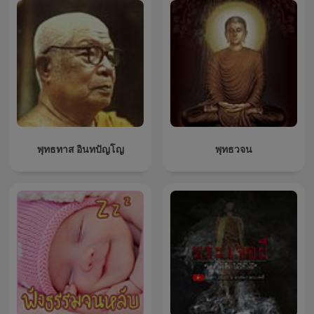
พุทธทาส อินทปัญโญ
พุทธวจน