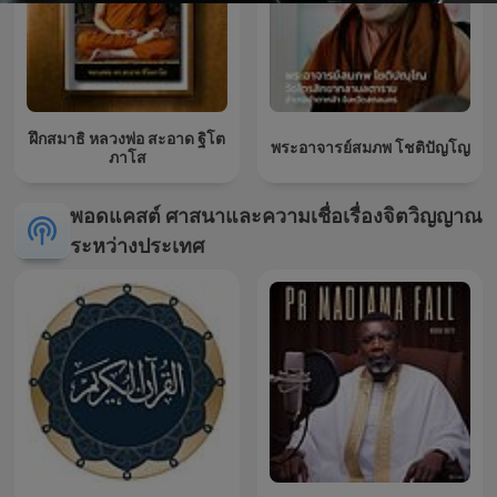
ฝึกสมาธิ หลวงพ่อ สะอาด ฐิโต
พระอาจารย์สมภพ โชติปัญโญ
ภาโส
พอดแคสต์ ศาสนาและความเชื่อเรื่องจิตวิญญาณ
ระหว่างประเทศ