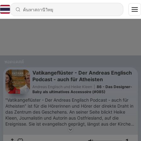
พอดแคสต์
Vatikangeflüster - Der Andreas Englisch
Podcast - auch für Atheisten
Andreas Englisch und Heike Kleen
|
86 - Das Designer-
Baby als ultimatives Accessoire (#085)
"Vatikangeflüster - Der Andreas Englisch Podcast - auch für
Atheisten" ist für die Hörerinnen und Hörer der direkte Draht in
das Zentrum des Geschehens. An seiner Seite blickt Heike
Kleen, Journalistin und Autorin aus Ostfriesland, auf die
Ereignisse. Sie ist evangelisch geprägt, längst aus der Kirche
ausgetreten und sehr gespannt darauf, ob Andreas Englisch ihr
die rätselhafte Retro-Männerwelt des Vatikans doch noch