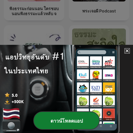
ฟังธรรมะก่อนนอน ใครชอบ
พระเจอผี Podcast
นอนฟังธรรมะแล้วหลับ จ
ธรรมะ คือ ธรรมดา
ธรรมะสะกิดใจ
ดาวน์โหลดแอป