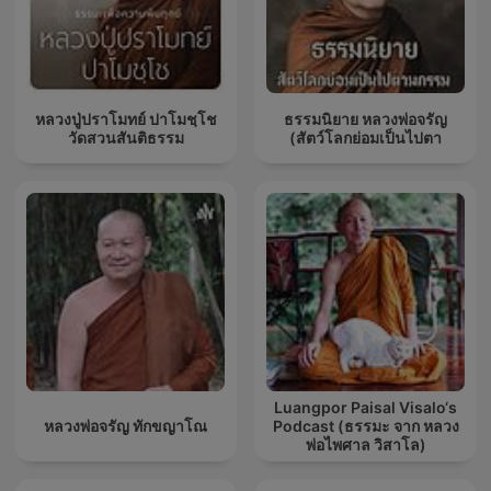
หลวงปู่ปราโมทย์ ปาโมชฺโช
ธรรมนิยาย หลวงพ่อจรัญ
วัดสวนสันติธรรม
(สัตว์โลกย่อมเป็นไปตา
Luangpor Paisal Visalo‘s
หลวงพ่อจรัญ ทักขญาโณ
Podcast (ธรรมะ จาก หลวง
พ่อไพศาล วิสาโล)