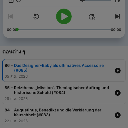
1
x
näher bringen kann. Gemeinsam und am täglichen Puls der
ระดับเสียง
Entwicklungen verorten sie die weltpolitische Bedeutung
dieses Konklaves im Jahr 2025 und liefern einzigartige
Hintergründe und Perspektiven aus dem Herzen des Vatikans.
00:00
00:00
ตอนต่าง ๆ
-
86
Das Designer-Baby als ultimatives Accessoire
(#085)
05 ส.ค. 2026
-
85
Reizthema „Mission“: Theologischer Auftrag und
historische Schuld (#084)
29 ก.ค. 2026
-
84
Augustinus, Benedikt und die Verklärung der
Keuschheit (#083)
22 ก.ค. 2026