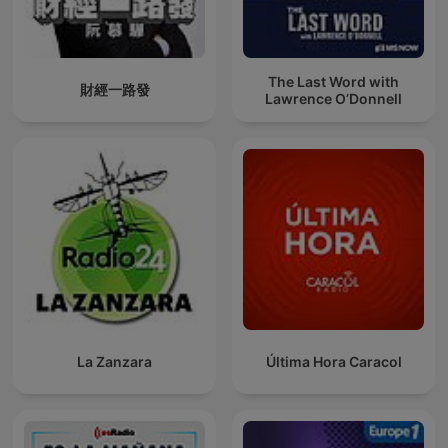
The Last Word with
財經一路發
Lawrence O’Donnell
La Zanzara
Última Hora Caracol