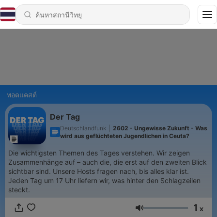
พอดแคสต์
Der Tag
Deutschlandfunk
|
2602 - Ungewisse Zukunft - Was
wird aus geflüchteten Jugendlichen in Ceuta?
Die wichtigsten Themen des Tages verstehen. Wir zeigen
Zusammenhänge auf – auch die, die erst auf den zweiten Blick
sichtbar sind. Unsere Hosts fragen nach, bis alles klar ist.
Jeden Tag um 17 Uhr liefern wir, was hinter den Schlagzeilen
steckt.
1
x
ระดับเสียง