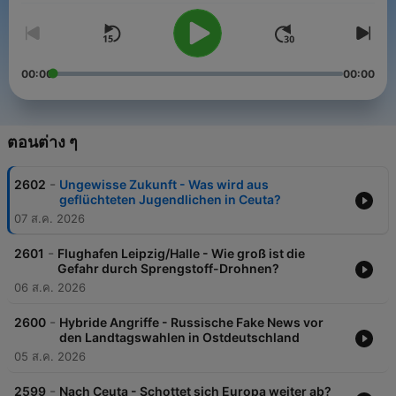
00:00
00:00
ตอนต่าง ๆ
-
2602
Ungewisse Zukunft - Was wird aus
geflüchteten Jugendlichen in Ceuta?
07 ส.ค. 2026
-
2601
Flughafen Leipzig/Halle - Wie groß ist die
Gefahr durch Sprengstoff-Drohnen?
06 ส.ค. 2026
-
2600
Hybride Angriffe - Russische Fake News vor
den Landtagswahlen in Ostdeutschland
05 ส.ค. 2026
-
2599
Nach Ceuta - Schottet sich Europa weiter ab?