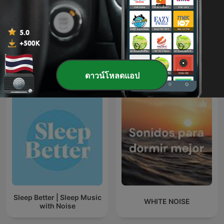
เพลงหมอเขียว
Sleep Sounds
พอดแคสต์ สุขภาพและฟิตเนส ระหว่างประเทศ
ดาวน์โหลดแอป
Sleep Better | Sleep Music
WHITE NOISE
with Noise