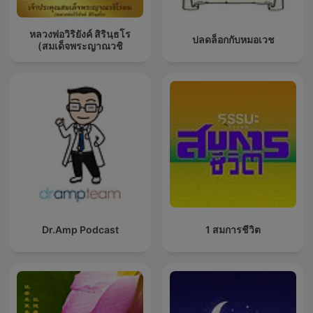
หลวงพ่อวิริยังค์ สิรินฺธโร
ปลดล็อกกับหมอเวช
(สมเด็จพระญาณวชิ
Dr.Amp Podcast
1 สมการชีวิต