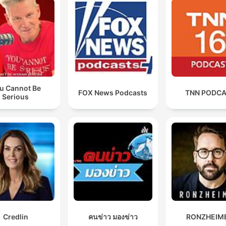
u Cannot Be
FOX News Podcasts
TNN PODC
Serious
Credlin
คนข่าว มองข่าว
RONZHEIM