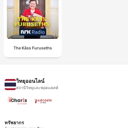
The Kåss Furuseths
วิทยุออนไลน์
สถานีวิทยุและพอดแคสต์
ทรัพยากร