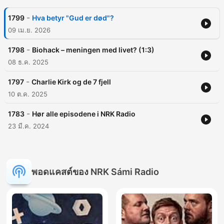
-
1799
Hva betyr "Gud er død"?
09 เม.ย. 2026
-
1798
Biohack – meningen med livet? (1:3)
08 ธ.ค. 2025
-
1797
Charlie Kirk og de 7 fjell
10 ต.ค. 2025
-
1783
Hør alle episodene i NRK Radio
23 มี.ค. 2024
พอดแคสต์ของ NRK Sámi Radio