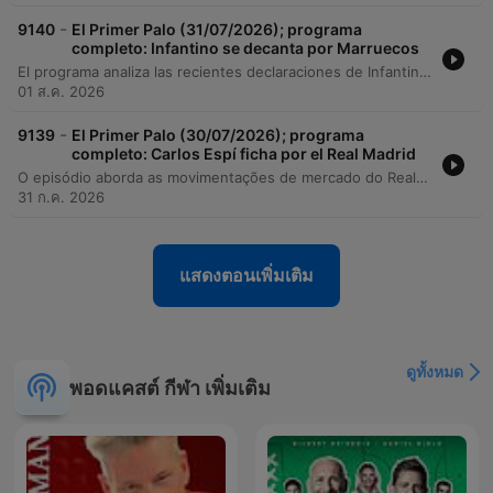
-
9140
El Primer Palo (31/07/2026); programa
completo: Infantino se decanta por Marruecos
El programa analiza las recientes declaraciones de Infantino sobre el Mundial 2030 y la posible privatización de la FIFA, así como la dimisión de su asesor Carlos Cordeiro. Se debate sobre la creciente mercantilización del fútbol y la pérdida de protagonismo de España en la candidatura conjunta. En el ámbito de clubes, se examina la situación de varios futbolistas del Real Madrid, incluyendo el futuro de Mastantuono, las dudas sobre Avilés y el posible traspaso de Vinicius Jr. al Arsenal tras la llegada de Mbappé. Finalmente, se aborda la crisis institucional y de infraestructura del Rayo Vallecano debido a problemas de seguridad en su estadio.
01 ส.ค. 2026
-
9139
El Primer Palo (30/07/2026); programa
completo: Carlos Espí ficha por el Real Madrid
O episódio aborda as movimentações de mercado do Real Madrid, com destaque para a transferência relâmpago de Carlos Espí e o debate sobre a gestão de talentos da cantera, incluindo as saídas de Gonzalo García e César Palacios. Analisamos também os desafios financeiros e competitivos do Barcelona e as investigações da Federação Espanhola sobre negociações recentes. A programação inclui ainda uma entrevista com o jogador Iván Pérez sobre a realidade das divisões inferiores e a importância da educação para o pós-carreira, encerrando com um boletim de notícias desportivas que cobre atualizações sobre arbitragem, basquetebol, ciclismo e natação.
31 ก.ค. 2026
แสดงตอนเพิ่มเติม
ดูทั้งหมด
พอดแคสต์ กีฬา เพิ่มเติม