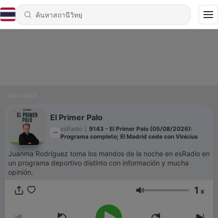
พอดแคสต์
El Primer Palo
esRadio
|
9143 - El Primer Palo (05/08/2026):
Programa completo; El Madrid cede con Vinicius
Juanma Rodríguez toma los mandos de la noche en esRadio en
un programa deportivo distinto con información y mucha
opinión.
1
x
ระดับเสียง