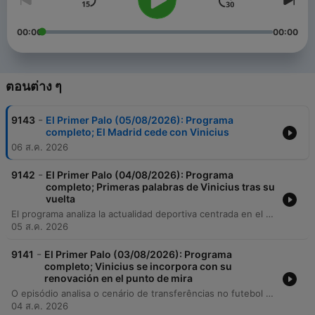
00:00
00:00
ตอนต่าง ๆ
-
9143
El Primer Palo (05/08/2026): Programa
completo; El Madrid cede con Vinicius
06 ส.ค. 2026
-
9142
El Primer Palo (04/08/2026): Programa
completo; Primeras palabras de Vinicius tras su
vuelta
El programa analiza la actualidad deportiva centrada en el mercado de fichajes, con un debate profundo sobre la situación contractual de Vinicius Jr. en el Real Madrid y la influencia de agencias como Roc Nation. Se examinan las estrategias de contratación del club blanco, priorizando perfiles tácticos frente a nombres mediáticos, y se comentan movimientos clave en equipos como el Atlético de Madrid, el Barcelona y el Valencia Basket. Además, se repasa la actualidad de otras disciplinas, incluyendo el éxito de Iris Tío en natación, la situación de las instalaciones del Rayo Vallecano y los cambios en la Liga Endesa de baloncesto. El episodio concluye con un repaso por diversas noticias internacionales de ciclismo, tenis y fútbol femenino.
05 ส.ค. 2026
-
9141
El Primer Palo (03/08/2026): Programa
completo; Vinicius se incorpora con su
renovación en el punto de mira
O episódio analisa o cenário de transferências no futebol europeu, com foco na possível saída de Vinícius Jr. do Real Madrid para o Arsenal e a chegada de Bernardo Silva ao clube merengue. Discute-se também a incerteza sobre o futuro de Ferran Torres no Barcelona e a necessidade de um novo centroavante para a equipe catalã. No âmbito do ciclismo, o programa aborda a participação de Tadej Pogačar na Vuelta a España em busca da 'triple corona' e os desafios impostos pelo calor extremo. O debate encerra com reflexões sobre o impacto das alterações climáticas no calendário desportivo e a importância dos Jogos Olímpicos.
04 ส.ค. 2026