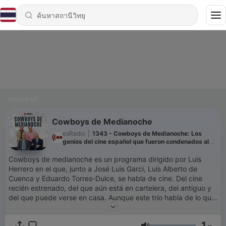
พอดแคสต์
Cowboys de Medianoche
esRadio
|
1343 - Cowboys de Medianoche: Los
genios del cine español que fueron condenados al
olvido
Cowboys de medianoche es un programa dirigido por Luis
Herrero en el que, junto a José Luis Garci, Luis Alberto de
Cuenca y Eduardo Torres-Dulce, se habla de cine. Del cine
recién estrenado, del que aún está en cartelera, del antiguo y
del que puede verse en casa. Aunque este trío habla de lo que
le da la real gana, porque su debate puede derivar en una
tertulia futbolera, de viajes o de vaya usted a saber qué.
1