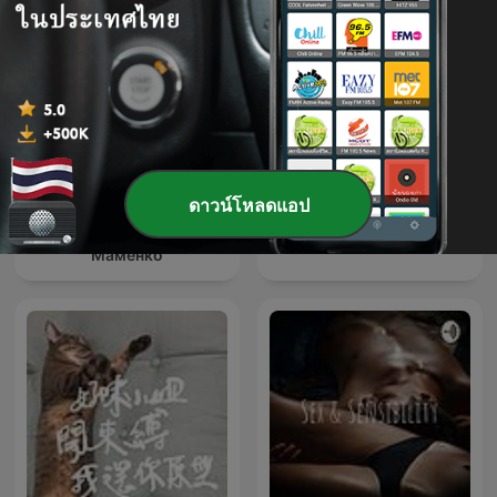
ดาวน์โหลดแอป
Анекдоты Игоря
Elefanten i rummet
Маменко