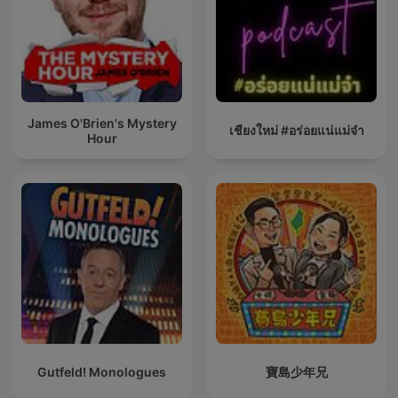
James O'Brien's Mystery
เชียงใหม่ #อร่อยแน่แม่จ๋า
Hour
Gutfeld! Monologues
寶島少年兄