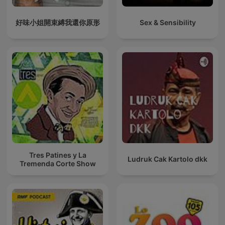
好味小姐開束縛我還你原形
Sex & Sensibility
Tres Patines y La
Ludruk Cak Kartolo dkk
Tremenda Corte Show