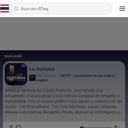
พอดแคสต์
La Ventana
SER Podcast
|
26717 - La ventana de los viajes |
Angkor
Abre La Ventana de Carles Francino: una mirada a la
actualidad, a la sociedad y a la cultura cargada de empatía y
humanidad. Con el repaso político más agudo y creativo de las
ondas: TodoPorLaRadio. Con Toni Martínez, Isaías Lafuente,
Nieves Concostrina, Benjamín Prado, Monserrat Domínguez y
muchos más En directo de lunes a viernes a las 16:00 y a
cualquier hora si te suscribes.
1