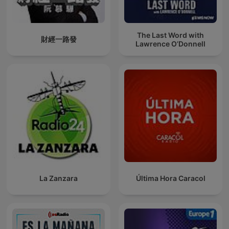
The Last Word with
財經一路發
Lawrence O’Donnell
La Zanzara
Última Hora Caracol