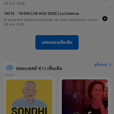
06 ส.ค. 2026
-
19215
19:00H | 06 AGO 2026 | La Linterna
El programa analiza la situación de crisis migratoria y humanitaria en Ceuta tras el encuentro del Rey con su presidente, abordando también las tensiones militares en Oriente Próximo y la alerta por el virus del Nilo. Asimismo, se examina el impacto económico y ecológico de los incendios forestales en España y la transformación de las estaciones de esquí, que buscan reinventarse mediante actividades estivales para diversificar su oferta turística.
06 ส.ค. 2026
แสดงตอนเพิ่มเติม
ดูทั้งหมด
พอดแคสต์ ข่าว เพิ่มเติม