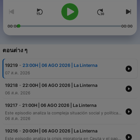
00:00
00:00
ตอนต่าง ๆ
-
19219
23:00H | 06 AGO 2026 | La Linterna
07 ส.ค. 2026
-
19218
22:00H | 06 AGO 2026 | La Linterna
06 ส.ค. 2026
-
19217
21:00H | 06 AGO 2026 | La Linterna
Este episodio analiza la compleja situación social y política en España, comenzando por las tensiones diplomáticas entre Marruecos y España respecto a la soberanía de Ceuta y el retorno de menores. Se profundiza en la crisis del sistema judicial ante el aumento de la violencia machista, destacando la falta de recursos, la sobrecarga de los juzgados y los fallos tecnológicos en los sistemas de vigilancia telemática que dejan desprotegidas a las víctimas. En el ámbito económico, se examina el crecimiento histórico del IBEX 35 y los motores de la economía española como el turismo y las energías renovables. El programa también aborda la volatilidad del mercado del petróleo debido a tensiones geopolíticas, el impacto de la inflación en el poder adquisitivo de las familias españolas y las nuevas ayudas para la movilidad sostenible.
06 ส.ค. 2026
-
19216
20:00H | 06 AGO 2026 | La Linterna
Este episodio analiza la crisis migratoria en Ceuta y el papel institucional de la Corona ante las implicaciones diplomáticas con Marruecos. Asimismo, se aborda la transición de poder en Colombia, la postura de Petro frente a De La Espriella y el clima de incertidumbre política en dicho país. El programa también ofrece un repaso por la actualidad nacional e internacional, incluyendo noticias sobre Ucrania, los riesgos del uso de dispositivos móviles en adolescentes y actualizaciones en deportes y meteorología.