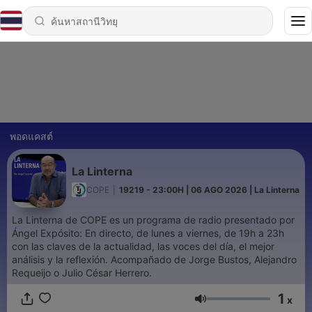
พอดแคสต์
La Linterna
COPE
|
19219 - 23:00H | 06 AGO 2026 | La Linterna
La Linterna de COPE es un programa de radio presentado por
Ángel Expósito: En directo, de lunes a viernes, de 19h a 23h
con las claves de la actualidad, las voces del día, el mejor
análisis y la reflexión. Acompañado de Jorge Bustos, Alejandro
Requeijo o Julio César Herrero.
1
x
ระดับเสียง