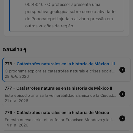
00:48:40 · O professor apresenta uma
perspectiva geológica sobre como a atividade
do Popocatépetl ajuda a aliviar a pressão em
outros vulcões da região.
ตอนต่าง ๆ
-
778
Catástrofes naturales en la historia de México. III
O programa explora as catástrofes naturais e crises sociais no México durante o século XVII, detalhando eventos como o dilúvio de San Mateo, a atividade vulcânica do Popocatépetl e os impactos climáticos na Armada Invencível espanhola. O episódio também aborda as consequências da consanguinidade na dinastia Habsburgo e as tensões geopolíticas do período virreinal. A narrativa conecta fenômenos naturais à história política, discutindo como naufrágios preservaram tesouros arqueológicos e como a fome e o aumento de impostos desencadearam revoltas populares, como o motim de 1692. O debate encerra-se refletindo sobre as epidemias e a severidade dos eventos naturais que moldaram a região.
28 ก.ค. 2026
-
777
Catástrofes naturales en la historia de México II
Este episodio analiza la vulnerabilidad sísmica de la Ciudad de México y su compleja historia de desastres naturales. Se explora cómo la construcción sobre un lecho lacustre y la alteración de los sistemas de ingeniería prehispánicos tras la conquista derivaron en crisis sanitarias, inundaciones catastróficas como el Diluvio de San Mateo y epidemias devastadoras que diezmaron la población. Además, se contrastan las cosmovisiones sobre elementos como el color negro y se examinan los presagios descritos en los códices. El recorrido culmina con el impacto de los terremotos históricos en la estabilidad del suelo y la leyenda de un misterioso hallazgo en las catacumbas de la Catedral.
21 ก.ค. 2026
-
776
Catástrofes naturales en la historia de México
En esta nueva serie, el profesor Francisco Mendoza y la licenciada Doris exploran cómo las catástrofes naturales han moldeado la historia de México. A través de un análisis científico e histórico, se examina el impacto de fenómenos como la erupción del volcán Xitle, el deslave del Peñón Viejo y los sismos en el asentamiento de civilizaciones y la arquitectura mesoamericana. El episodio también aborda las adaptaciones humanas ante desastres naturales, desde obras hidráulicas de Nezahualcóyotl hasta la resistencia sísmica en Oaxaca. Finalmente, se reflexiona sobre las crisis demográficas provocadas por sequías y epidemias tras la conquista, concluyendo con una dinámica de preguntas y respuestas para la audiencia.
14 ก.ค. 2026