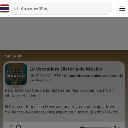
พอดแคสต์
La Verdadera Historia de México
URUZ RADIO
|
778 - Catástrofes naturales en la historia
de México. III
Pequeños pasajes de la Historia de México, que nos harán
vibrar y reflexionar.
El Profesor Francisco Mendoza nos lleva en un viaje a través
del tiempo a conocer, del pasado de nuestro querido México,
hechos históricos poco conocidos.
1