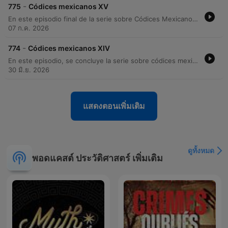
-
775
Códices mexicanos XV
En este episodio final de la serie sobre Códices Mexicanos, el profesor Francisco Mendoza analiza el proceso de pérdida y sustracción de documentos históricos durante la conquista y la época colonial. Se explora cómo estos objetos llegaron a Europa como curiosidades exóticas, generando teorías erróneas sobre su origen, y cómo la transición a la escritura con caracteres latinos permitió a las comunidades reclamar derechos territoriales. Asimismo, se aborda la evolución de las clases sociales en el virreinato y la importancia de los códices como documentos de propiedad y genealogía. El episodio concluye reflexionando sobre la labor de preservación del patrimonio frente a las crisis históricas, como las Leyes de Reforma, y destaca el descubrimiento de elementos silábicos en los glifos.
07 ก.ค. 2026
-
774
Códices mexicanos XIV
En este episodio, se concluye la serie sobre códices mexicanos, explorando la avanzada capacidad de registro astronómico y temporal de las culturas mesoamericanas. Se analiza la importancia de sitios como Xochicalco y Tikal, destacando el uso de observatorios solares, estelas y vasijas como soportes de escritura y memoria histórica. Asimismo, se profundiza en la relevancia de la cerámica maya para la comprensión del Popol Vuh y se denuncia el grave impacto del saqueo arqueológico en México, el cual ha fragmentado piezas invaluables para el tráfico internacional de patrimonio.
30 มิ.ย. 2026
แสดงตอนเพิ่มเติม
ดูทั้งหมด
พอดแคสต์ ประวัติศาสตร์ เพิ่มเติม