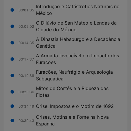
Introdução e Catástrofies Naturais no
00:01:05
México
O Dilúvio de San Mateo e Lendas da
00:05:02
Cidade do México
A Dinastia Habsburgo e a Decadência
00:14:35
Genética
A Armada Invencível e o Impacto dos
00:17:37
Furacões
Furacões, Naufrágio e Arqueologia
00:19:38
Subaquática
Mitos de Cortés e a Riqueza das
00:23:36
Flotas
Crise, Impostos e o Motim de 1692
00:34:49
Crises, Motins e a Fome na Nova
00:39:43
Espanha