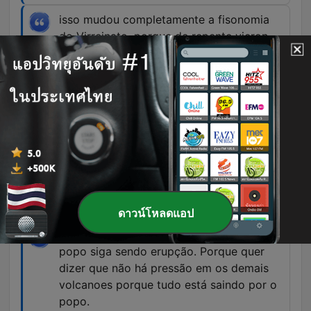
isso mudou completamente a fisonomia
do Virreinato, porque de repente vieron
que esse povo dócil, esse povo sumiço,
esse povo que sacava a custodia da igreja
e todo mundo se arrodalhava, que tocava
a campanha onde ia passar o sacerdote e
todo mundo se arrodalhava, já não lhes
importou, tinham hambre, tinham hambre.
00:41:31 · O narrador explica como a fome
extrema alterou o comportamento social e a
obediência da população perante as autoridades
coloniais.
ดาวน์โหลดแอป
o melhor que nos pode passar é que o
popo siga sendo erupção. Porque quer
dizer que não há pressão em os demais
volcanoes porque tudo está saindo por o
popo.