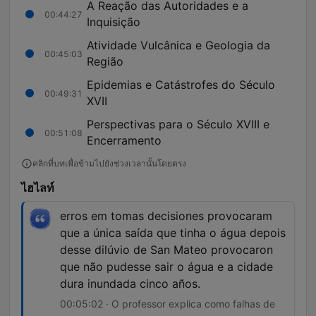
A Reação das Autoridades e a
00:44:27
Inquisição
Atividade Vulcânica e Geologia da
00:45:03
Região
Epidemias e Catástrofes do Século
00:49:31
XVII
Perspectivas para o Século XVIII e
00:51:08
Encerramento
คลิกที่บทเพื่อข้ามไปยังช่วงเวลานั้นโดยตรง
ไฮไลท์
erros em tomas decisiones provocaram
que a única saída que tinha o água depois
desse dilúvio de San Mateo provocaron
que não pudesse sair o água e a cidade
dura inundada cinco años.
00:05:02 · O professor explica como falhas de