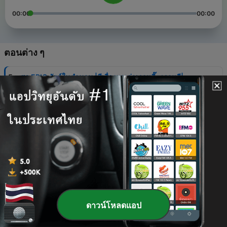
00:00
00:00
ตอนต่าง ๆ
-
5
สุด EPIC สัตว์ในตำนาน |มีเรื่องมาเล่าเกาหลี๊…เกาหลี|
Ep.5
04 มี.ค. 2021
-
4
ฤดูไหน ๆ ก็โรแมนติก |มีเรื่องมาเล่าเกาหลี๊…เกาหลี| Ep.4
04 มี.ค. 2021
-
3
อยากจะทักต้องพูดยังไง |มีเรื่องมาเล่าเกาหลี๊…เกาหลี| Ep.3
04 มี.ค. 2021
-
2
ไอเดียบรรเจิดแท่งขนมสื่อรัก |มีเรื่องมาเล่าเกาหลี๊…เกาหลี|
Ep.2
04 มี.ค. 2021
ดาวน์โหลดแอป
-
1
ซุปสาหร่ายในวันเกิด |มีเรื่องมาเล่าเกาหลี๊…เกาหลี| Ep.1