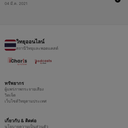
04 มี.ค. 2021
วิทยุออนไลน์
สถานีวิทยุและพอดแคสต์
ทรัพยากร
ผู้แพร่ภาพกระจายเสียง
วิดเจ็ต
เว็บไซต์วิทยุตามประเทศ
เกี่ยวกับ & ติดต่อ
นโยบายความเป็นส่วนตัว