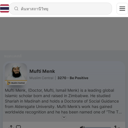
พอดแคสต์
Mufti Menk
Muslim Central
|
3270 - Be Positive
Mufti Menk, (Doctor, Mufti, Ismail Menk) is a leading global
Islamic scholar born and raised in Zimbabwe. He studied
Shariah in Madinah and holds a Doctorate of Social Guidance
from Aldersgate University. Mufti Menk’s work has gained
worldwide recognition and he has been named one of “The Top
500 Most Influential Muslims in the World” since 2010. He has
millions of followers across his social media platforms. Mufti
1