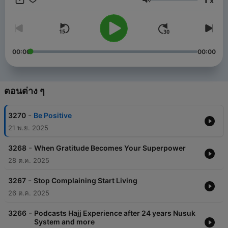
x
Menk’s personable style and down to earth approach has
ระดับเสียง
made him one of the most sought after scholars in our time. He
has endeared himself to people with his much loved lecture
series, a Mufti Menk hallmark. He travels the world spreading a
simple but profound message: “Do good, help others while
preparing for the Hereafter”. He is active in the international
00:00
00:00
arena and is a strong proponent of peace and justice,
speaking up against all forms of terrorism.
ตอนต่าง ๆ
-
3270
Be Positive
21 พ.ย. 2025
-
3268
When Gratitude Becomes Your Superpower
28 ต.ค. 2025
-
3267
Stop Complaining Start Living
26 ต.ค. 2025
-
3266
Podcasts Hajj Experience after 24 years Nusuk
System and more