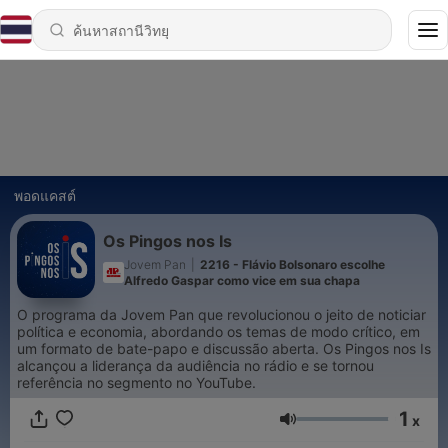
พอดแคสต์
Os Pingos nos Is
Jovem Pan
|
2216 - Flávio Bolsonaro escolhe
Alfredo Gaspar como vice em sua chapa
O programa da Jovem Pan que revolucionou o jeito de noticiar
política e economia, abordando os temas de modo crítico, em
um formato de bate-papo e discussão aberta. Os Pingos nos Is
alcançou a liderança da audiência no rádio e se tornou
referência no segmento no YouTube.
1
x
ระดับเสียง