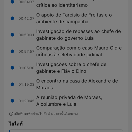
00:34:37
crítica ao identitarismo
O apoio de Tarcísio de Freitas e o
00:42:07
ambiente de campanha
Investigação de repasses ao chefe de
00:50:01
gabinete do governo Lula
Comparação com o caso Mauro Cid e
00:57:57
críticas à seletividade judicial
Investigações sobre o chefe de
01:05:30
gabinete e Flávio Dino
O encontro na casa de Alexandre de
01:19:33
Moraes
A reunião privada de Moraes,
01:20:45
Alcolumbre e Lula
คลิกที่บทเพื่อข้ามไปยังช่วงเวลานั้นโดยตรง
ไฮไลท์