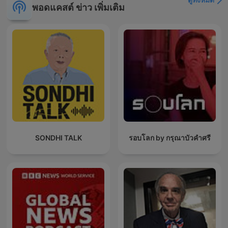
พอดแคสต์ ข่าว เพิ่มเติม
SONDHI TALK
รอบโลก by กรุณาบัวคำศรี