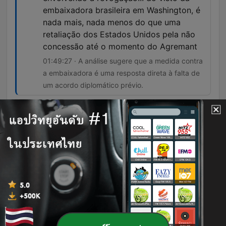
embaixadora brasileira em Washington, é
nada mais, nada menos do que uma
retaliação dos Estados Unidos pela não
concessão até o momento do Agremant
01:49:27 · A análise sugere que a medida contra
a embaixadora é uma resposta direta à falta de
um acordo diplomático prévio.
ตอนต่าง ๆ
-
2216
Flávio Bolsonaro escolhe Alfredo Gaspar como
vice em sua chapa
O episódio analisa a definição das chapas para as próximas eleições, com foco no anúncio de Alfredo Gaspar como vice de Flávio Bolsonaro e o impacto estratégico de sua experiência em segurança pública e presença no Nordeste. O debate aborda a importância da competência técnica sobre narrativas identitárias na composição política. A discussão avança para investigações envolvendo repasses financeiros ao chefe de gabinete do governo Lula e as implicações políticas de encontros privados entre o ministro Alexandre de Moraes, o presidente Lula e o presidente do Senado. O programa encerra abordando a crise de credibilidade do Judiciário e as recentes tensões diplomáticas entre Brasil e Estados Unidos.
05 ส.ค. 2026
-
2215
Filho de Lula investigado / Visto de
embaixadora é revogado
O episódio aborda as complexas investigações envolvendo o governo Lula, com foco nas possíveis manobras jurídicas e na atuação de Flávio Dino em inquéritos que envolvem o filho do presidente. O debate explora a tensão entre os poderes Judiciário e Executivo, analisando o legado da Operação Lava Jato e o risco de uma postura tutelar por parte do STF sobre a sociedade brasileira. A discussão também contempla as tensões diplomáticas entre Brasil e Estados Unidos após a revogação de visto de uma embaixadora, além de analisar o cenário político nacional, incluindo debates sobre anistia, estratégias eleitorais e a interconexão entre órgãos como STF, TSE e CNJ. O panorama econômico é encerrado com análises sobre a taxa Selic e a volatilidade do dólar.