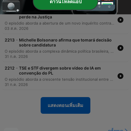
04 ส.ค. 2026
ดาวน์โหลดแอป
-
2214
Investigação contra Lulinha / Família de Moraes
perde na Justiça
O episódio aborda a abertura de um novo inquérito contra o filho do presidente Lula, investigando crimes de tráfico de influência e possíveis irregularidades em agendas oficiais. Os apresentadores debatem as distinções jurídicas entre lobby e corrupção, além da percepção de seletividade no garantismo penal e a tensão institucional entre o STF e o TSE. A discussão avança para críticas à cobertura midiática, ao uso de inteligência artificial para suavizar notícias e às mudanças na identidade política da esquerda e direita no Brasil. O programa encerra analisando o cenário do mercado financeiro, as implicações das investigações sobre o patrimônio político e os impactos das pesquisas eleitorais no cenário nacional.
03 ส.ค. 2026
-
2213
Michelle Bolsonaro afirma que tomará decisão
sobre candidatura
O episódio aborda a complexa dinâmica política brasileira, analisando a viabilidade da candidatura de Flávio Bolsonaro e os desafios estratégicos envolvendo o Centrão, o tempo de TV e as redes sociais. O debate explora as tensões entre os poderes, criticando possíveis interferências do Judiciário na autonomia partidária e manobras institucionais no STF. A discussão avança para a guerra cultural e a assimetria de narrativas entre esquerda e direita, examinando o uso de pautas identitárias e a percepção de parcialidade da mídia e das instituições. Por fim, os interlocutores debatem a desconexão entre o Estado e a população, além de analisar o cenário econômico e as movimentações políticas recentes.
31 ก.ค. 2026
-
2212
TSE e STF divergem sobre vídeo de IA em
convenção do PL
O episódio aborda a crescente tensão institucional entre o STF e o TSE, analisando o conflito de competências, a possível intervenção do Supremo em decisões da Justiça Eleitoral e os impactos do uso de inteligência artificial nas campanhas. Os debates exploram a concentração de poderes no Judiciário e as consequências para a autonomia das instituições brasileiras. A discussão estende-se ao cenário econômico, tratando do déficit fiscal, da inflação e do impacto dos impostos no poder de compra da população. O programa também aborda investigações sobre tráfico de influência, movimentações políticas para as próximas eleições, a situação política na Bolívia e o fechamento do mercado financeiro.
31 ก.ค. 2026
แสดงตอนเพิ่มเติม
ดูทั้งหมด