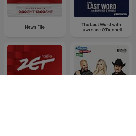
The Last Word with
News File
Lawrence O’Donnell
Gość Radia ZET
El Bueno, la Mala y el Feo