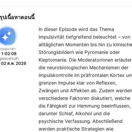
Frau und Mann, Psycholog
und Arzt, Verhaltenstherap
รุปเนื้อหาตอนนี้
und Tiefenpsychologie, Eu
In dieser Episode wird das Thema
und Lerche. Unterhaltsam,
Impulsivität tiefgreifend beleuchtet – von
erfrischend direkt und gan
alltäglichen Momenten bis hin zu klinisch
ohne Fachchinesisch. Mal
ระยะเวลา
Störungsbildern wie Pyromanie oder
1:02:08
pragmatische Impulse für 
เผยแพร่แล้ว
Kleptomanie. Die Moderatorinnen erläute
02 ส.ค. 2026
Alltag, mal fesselnde
die neurobiologischen Mechanismen der
Lebensgeschichten – und
Impulskontrolle im präfrontalen Kortex u
immer mit überraschenden
grenzen Impulse klar von Reflexen,
Zwängen und Affekten ab. Zudem werde
Aha-Momenten. Wenn du dich
verschiedene Faktoren diskutiert, welche
und die Welt ein Stück bes
die Fähigkeit zur Hemmung beeinflussen,
verstehen willst, ist
darunter Schlaf, Alkohol und die
»Psychologie to go!« für di
psychische Verfassung. Abschließend
Du möchtest mehr über
werden praktische Strategien wie