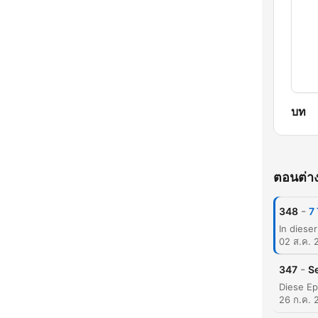
บท
ตอนต่าง
-
348
7
02 ส.ค. 
-
347
Se
26 ก.ค. 