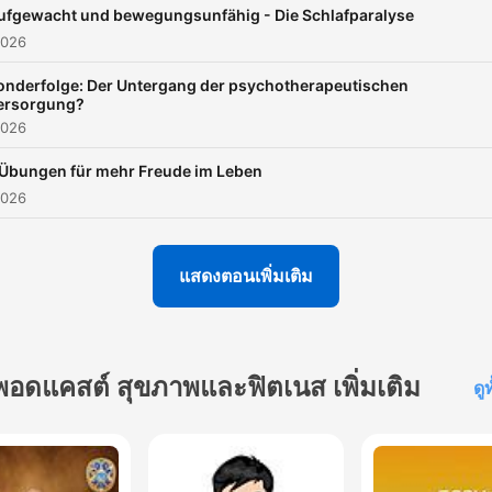
ufgewacht und bewegungsunfähig - Die Schlafparalyse
Klinische Beispiele und pathologische
00:23:42
2026
Veränderungen
onderfolge: Der Untergang der psychotherapeutischen
Einflussfaktoren auf die Impulskontrolle
00:31:36
ersorgung?
2026
Klinische Impulskontrollstörungen
00:38:12
 Übungen für mehr Freude im Leben
Praktische Strategien zur Impulskontrolle
00:46:30
2026
ลิกที่บทเพื่อข้ามไปยังช่วงเวลานั้นโดยตรง
ท์
แสดงตอนเพิ่มเติม
Man findet es hinterher richtig blöd, was man gemach
hat, aber in der Sekunde, wo man es tut, erscheint
einem das wie alternativlos.
พอดแคสต์ สุขภาพและฟิตเนส เพิ่มเติม
ดู
00:01:32 · Die Sprecherin beschreibt das typische Gefühl
während eines impulsiven Moments, in dem die Handlung als
einzige Option erscheint.