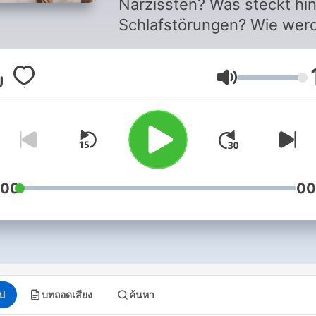
Narzissten? Was steckt hin
Schlafstörungen? Wie wer
ich selbstsicherer? Und w
kann ich in einer Panikatta
ระดับเสียง
tun? Jeden Sonntag nehmen
die Psychotherapeutin Fra
Cerutti und der Psychiater
Christian Weiss ihre
Hörerinnen und Hörer mit i
die spannende Welt der
:00
00
Psychologie. Sie greifen au
was Menschen wirklich
bewegt – Beziehungen, Str
Eifersucht, Krisen – und
verbinden dabei Perspekti
ุป
บทถอดเสียง
ค้นหา
die selten zusammenfinde