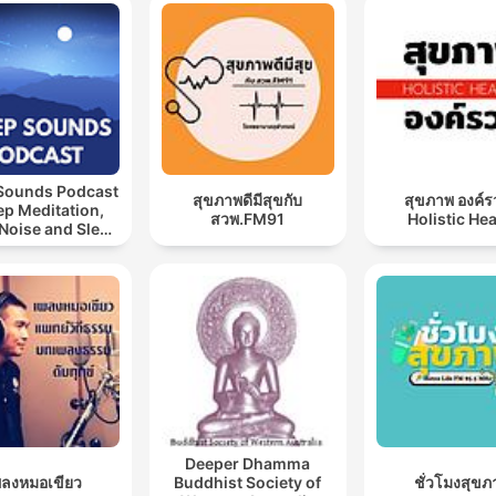
immer auch an sich selber das Verhalten kritisieren,
Sounds
nicht den Charakter.
01:00:48 · Ein konstruktiver Umgang mit Fehlern sollte auf der
konkreten Handlung basieren statt auf einer globalen Abwert
der eigenen Person.
 Sounds Podcast
สุขภาพดีมีสุขกับ
สุขภาพ องค์ร
eep Meditation,
สวพ.FM91
Holistic Hea
Noise and Sleep
Music
Deeper Dhamma
พลงหมอเขียว
Buddhist Society of
ชั่วโมงสุขภ