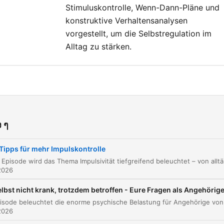
unsere Werbepartner
Stimuluskontrolle, Wenn-Dann-Pläne und
erfahren? Hier findest du a
konstruktive Verhaltensanalysen
Infos & Rabatte:
vorgestellt, um die Selbstregulation im
Alltag zu stärken.
https://linktr.ee/psycholog
Du möchtest Werbung in
diesem Podcast schalten?
Dann erfahre hier mehr üb
Was ist Impulsivität?
00:00:02
die Werbemöglichkeiten be
Seven.One Audio:
Werbung
00:04:59
 ๆ
https://www.seven.one/por
Die positive Seite und die Definition von Impul
00:07:57
audio
 Tipps für mehr Impulskontrolle
Abgrenzung: Impuls vs. Reflex
In dieser Episode wird das Thema Impulsivität tiefgreifend b
00:10:30
2026
Definition und Abgrenzung von Impuls, Zwang
00:14:25
lbst nicht krank, trotzdem betroffen - Eure Fragen als Angehörig
Affekt
Die Neurobiologie der Impulskontrolle und
2026
00:18:06
Hemmung