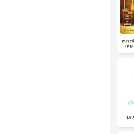
หลวงพ่อ
(สม
Dr.