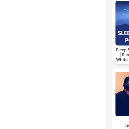
Sleep
| Sl
White 
เ