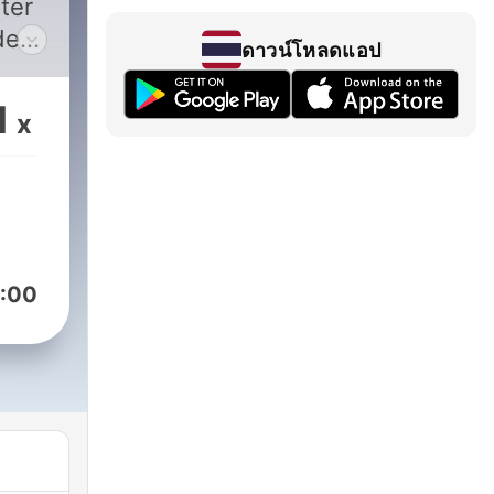
ter
de
ดาวน์โหลดแอป
as
cke
1
x
nca
n
:00
f,
ess,
ven,
n: