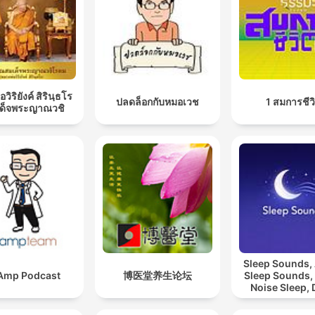
Und das eigentliche Tun liegt in der Hemmung, nicht 
Tun.
00:19:32 · Es wird betont, dass die wichtigste Funktion des
Gehirn im Alltag das Unterdrücken von Reizen ist.
วิริยังค์ สิรินฺธโร
ปลดล็อกกับหมอเวช
1 สมการชีว
เด็จพระญาณวชิ
Menschen, die zu wenig geschlafen haben, im Verglei
zur gut geschlafenen Kontrollgruppe, haben größere
Schwierigkeiten, Impulse zu hemmen.
00:32:14 · Der Zusammenhang zwischen Schlafmangel und ei
verminderten Fähigkeit zur Impulskontrolle wird erläutert.
Denn das bringt zwischen Impuls und Effekt die
notwendige Zeit.
00:53:02 · Die bewusste Verzögerung einer Handlung kann
Sleep Sounds
helfen, den ersten Drang eines Impulses abklingen zu lassen.
Amp Podcast
博医堂养生论坛
Sleep Sounds,
Noise Sleep,
Sleep Soun
Relaxing Sl