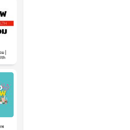
ung
วม |
lth
าพ