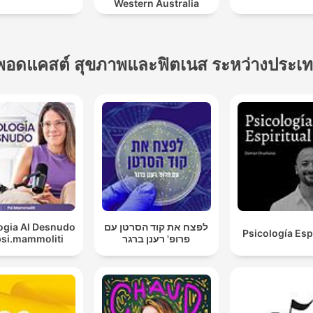
Western Australia
พอดแคสต์ สุขภาพและฟิตเนส ระหว่างประเ
ogia Al Desnudo
לפצח את קוד הסרטן עם
Psicología Espi
psi.mammoliti
פרופ' רענן ברגר