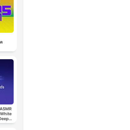
im
ิต
ch
ner
, ASMR
 White
 Deep
ds,
eep