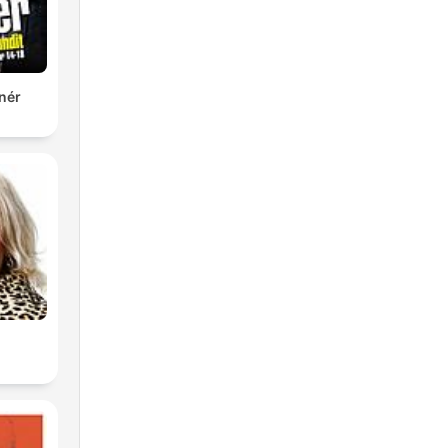
nér
z