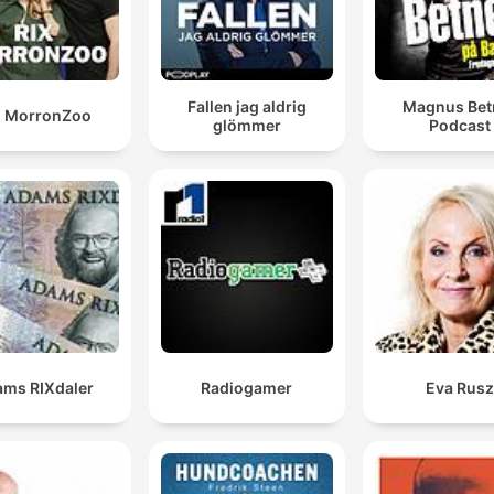
Fallen jag aldrig
Magnus Bet
X MorronZoo
glömmer
Podcast
ms RIXdaler
Radiogamer
Eva Rus