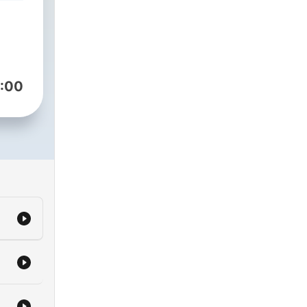
er
nat.
 kan
:00