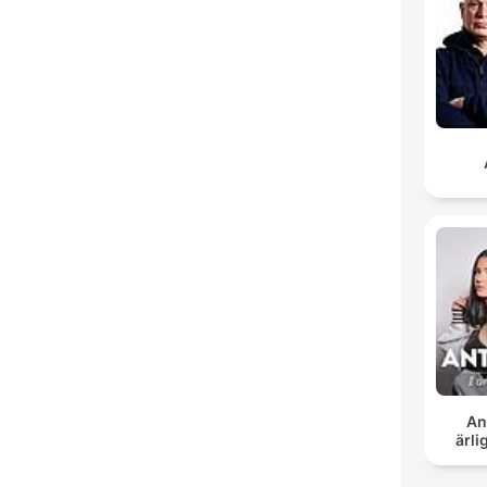
Ant
ärl