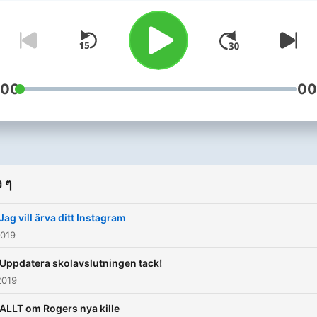
största morgonprogram eft
att on-air-lampan har slock
I Roger och Lailas podcast
vad som helst hända.
:00
00
 ๆ
 Jag vill ärva ditt Instagram
2019
 Uppdatera skolavslutningen tack!
2019
 ALLT om Rogers nya kille