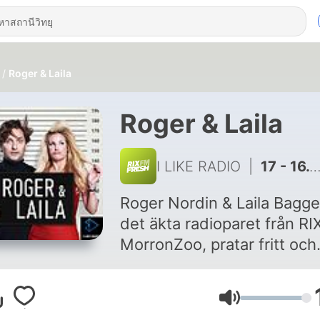
Roger & Laila
Roger & Laila
I LIKE RADIO
|
17 - 16. Jag vill ärva ditt Instagram
Roger Nordin & Laila Bagge
det äkta radioparet från RI
MorronZoo, pratar fritt och
ärligt om relationer, dejtin
det som händer på
ระดับเสียง
radioredaktionen till Sveri