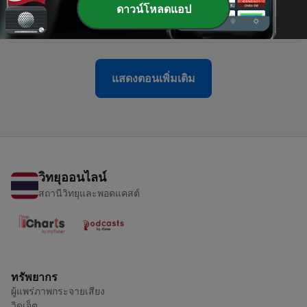
ดาวน์โหลดแอป
-
483
อานิสงส์วันทำบุญออกพรรษา หลวงพ่อฤาษีลิงดำ
06 ต.ค. 2025
แสดงตอนเพิ่มเติม
วิทยุออนไลน์
สถานีวิทยุและพอดแคสต์
ทรัพยากร
ผู้แพร่ภาพกระจายเสียง
วิดเจ็ต