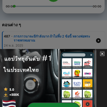
00:00
00:00
ตอนต่าง ๆ
-
487
การภาวนาจะมีกำลังมาก ถ้าไม่ทิ้ง 2 ข้อนี้ หลวงพ่อพระ
ราชพรหมยาณ
24 พ.ย. 2025
-
486
เทศน์เรื่องอย่าเพ่งโทษโจทย์ความผิดของคนอื่น - ท่าน
จิตโต บ้านสบายใจ​ https://youtu.be/y-
gp7mxqLwo?si=
14 ต.ค. 2025
-
485
บุญกฐิน อานิสงส์แห่งกฐินทาน หลวงพ่อฤาษีลิงดำ
09 ต.ค. 2025
-
484
ดูลมหายใจตามนี้ ได้สมาธิเร็ว (คำสอนหลวงพ่อฤาษีลิง
ดำ)​
06 ต.ค. 2025