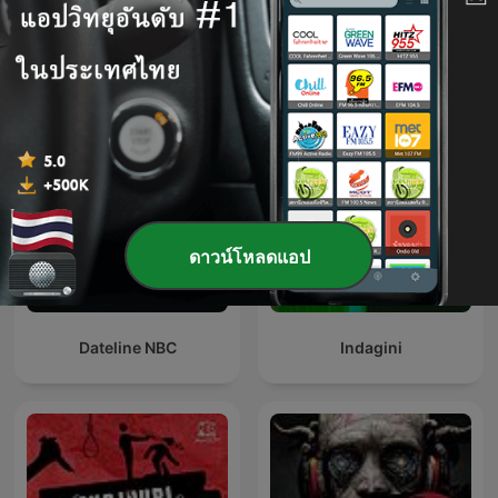
CRIMINALISTA
Mjesto Zločina
NOCTURNO
ดาวน์โหลดแอป
Dateline NBC
Indagini