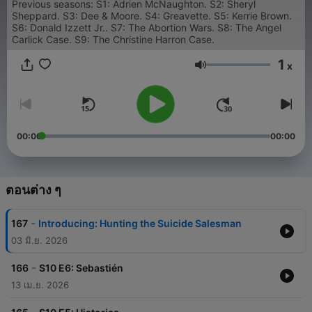
Previous seasons: S1: Adrien McNaughton. S2: Sheryl
Sheppard. S3: Dee & Moore. S4: Greavette. S5: Kerrie Brown.
S6: Donald Izzett Jr.. S7: The Abortion Wars. S8: The Angel
Carlick Case. S9: The Christine Harron Case.
1
x
ระดับเสียง
00:00
00:00
ตอนต่าง ๆ
-
167
Introducing: Hunting the Suicide Salesman
03 มิ.ย. 2026
-
166
S10 E6: Sebastién
13 เม.ย. 2026