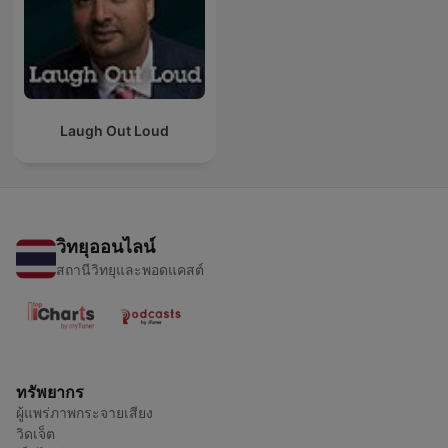
Laugh Out Loud
วิทยุออนไลน์
สถานีวิทยุและพอดแคสต์
ทรัพยากร
ผู้แพร่ภาพกระจายเสียง
วิดเจ็ต