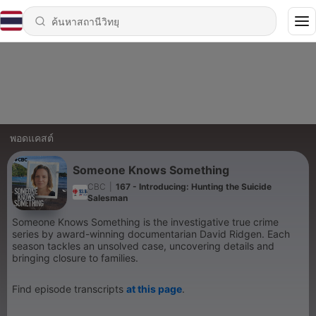
พอดแคสต์
Someone Knows Something
CBC
|
167 - Introducing: Hunting the Suicide
Salesman
Someone Knows Something is the investigative true crime
series by award-winning documentarian David Ridgen. Each
season tackles an unsolved case, uncovering details and
bringing closure to families.
Find episode transcripts
at this page
.