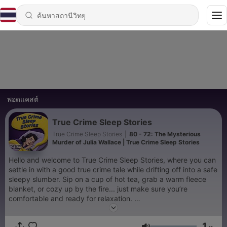
พอดแคสต์
True Crime Sleep Stories
True Crime Sleep Stories
|
80 - 72: The Mysterious
Murder of Julia Wallace | True Crime Sleep Stories
Hello and welcome to True Crime Sleep Stories, where you can
settle in with a good true crime tale while drifting off into a safe
sleepy slumber. Sip on a cup of hot tea, grab a warm fleece
blanket, or cozy up by the fire... just make sure you’re
comfortable and ready for relaxation.
And now it’s time to get comfy… because I’m going to tell you a
bedtime story.
1