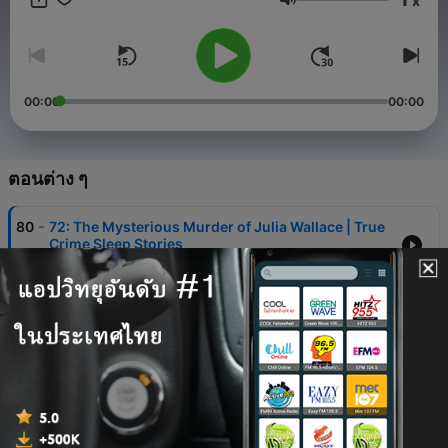
x
ระดับเสียง
00:00
00:00
ตอนต่าง ๆ
-
80
72: The Mysterious Murder of Julia Wallace | True
Crime Sleep Stories
15 ก.ค. 2026
-
79
71: Mysteries in the Woods | True Crime Sleep
Stories
19 มิ.ย. 2026
-
78
70: Shadows of the Shoemaker: The Crimes of
Joseph Kallinger | True Crime Sleep Stories
05 มี.ค. 2026