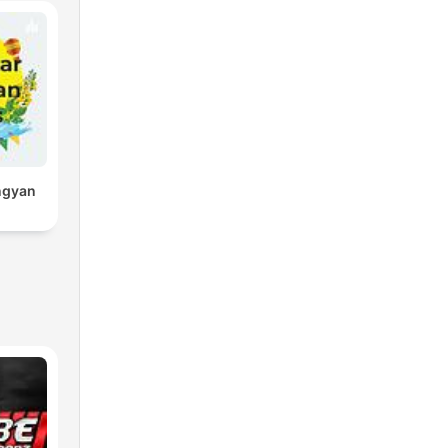
ngyan