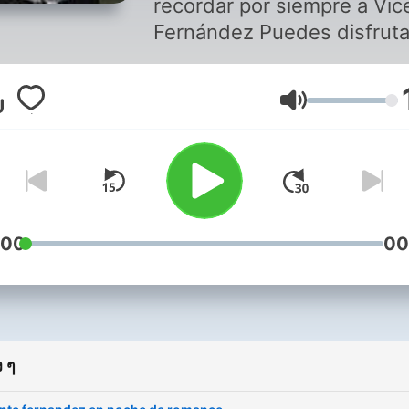
recordar por siempre a Vic
Fernández Puedes disfrutar de
este programa y de música
romántica en
ระดับเสียง
Soritaradio1.blogspot.com
descarga nuestra aplicació
Soritaradio Somos SoritaR
La radio que es para tì The
radio That is for you
:00
00
 ๆ