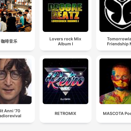
Lovers rock Mix
Tomorrowl
咖啡音乐
Album I
Friendship 
it Anni '70
RETROMIX
MASCOTA Pod
adiorevival