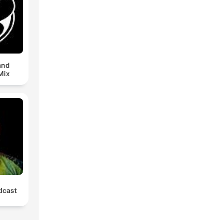
and
Mix
cast