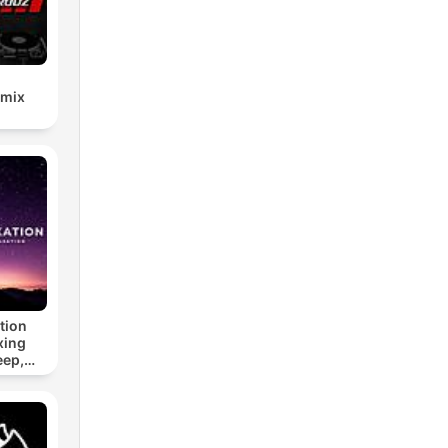
emix
tion
xing
eep,
 &
n