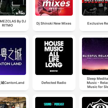
 MEZCLAS By DJ
Dj Shinski New Mixes
Exclusive R
RITMO
Sleep Medita
城CantonLand
Defected Radio
Music - Rela
Music for Sl
Meditation
Relaxatio