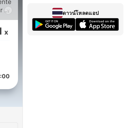
ente
ดาวน์โหลดแอป
1
x
 O
n
adio
:00