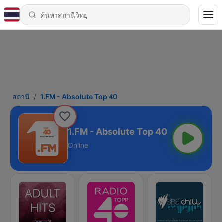
สถานี
1.FM - Absolute Top 40
1.FM - Absolute Top 40
Online