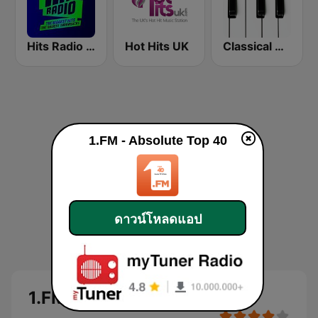
Hits Radio Manchester
Hot Hits UK
Classical Horizon Radio (International)
1.FM - Absolute Top 40
ดาวน์โหลดแอป
1.FM - Absolute Top 40