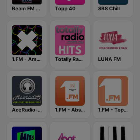
Beam FM - Adult Hits
Topp 40
SBS Chill
1.FM - Amsterdam Trance
Totally Radio Hits
LUNA FM
AceRadio-The Hitz Channel
1.FM - Absolute 70s Pop
1.FM - Top 40