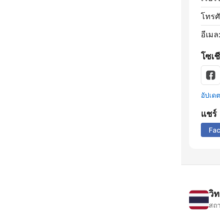
โทรศั
อีเมล
โซเชี
อัปเดตข
แชร์
Fa
วิ
สถา