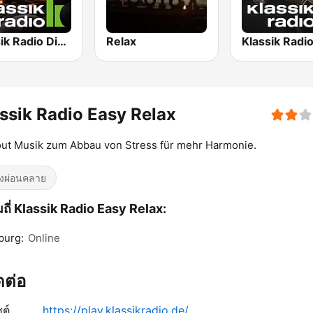
Klassik Radio Dinner Jazz
Relax
ssik Radio Easy Relax
out Musik zum Abbau von Stress für mehr Harmonie.
งผ่อนคลาย
ถี่ Klassik Radio Easy Relax:
burg:
Online
ิดต่อ
ซต์
https://play.klassikradio.de/