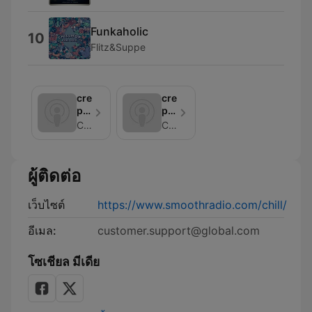
Funkaholic
10
Flitz&Suppe
creation
creation
podcasts:
podcasts:
chilledlife
chillmeditationpodcast
Chill
Chill
ผู้ติดต่อ
เว็บไซต์
https://www.smoothradio.com/chill/
อีเมล:
customer.support@global.com
โซเชียล มีเดีย