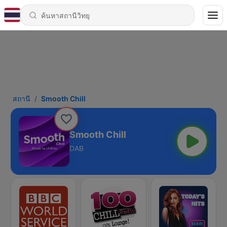
สถานี
Smooth Chill
Smooth Chill
DAB