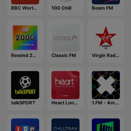
BBC World Service
100 Chill
Beam FM
Rewind 2000's
Classic FM
Virgin Radio UK
talkSPORT
Heart London
1.FM - Amsterdam Trance