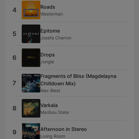
Roads
4
Westerman
Epitome
5
Josefa Charron
Drops
6
Jungle
Fragments of Bliss (Magdelayna
7
Chilldown Mix)
Alex Blest
Varkala
8
Maribou State
Afternoon in Stereo
9
Living Room