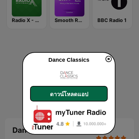
Radio X - London
Smooth Radio London
BBC Radio 1
Dance Classics
ดาวน์โหลดแอป
Dance Classics