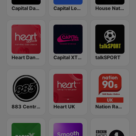
Capital Dance
Capital London
House Nation UK
Heart Dance
Capital XTRA London
talkSPORT
883 Centreforce radio
Heart UK
Nation Radio 90s