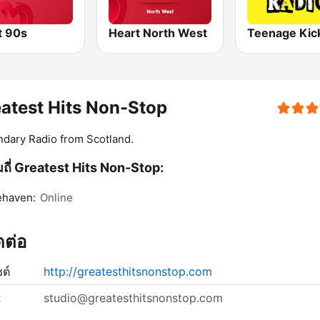
t 90s
Heart North West
atest Hits Non-Stop
dary Radio from Scotland.
ถี่ Greatest Hits Non-Stop:
ehaven:
Online
ิดต่อ
ซต์
http://greatesthitsnonstop.com
:
studio@greatesthitsnonstop.com