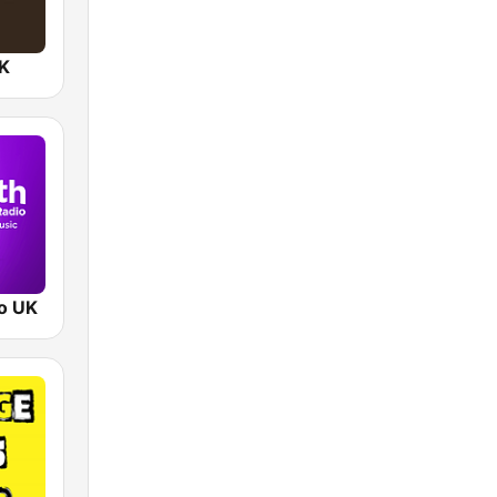
UK
o UK