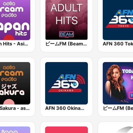
Japan Hits - Asia DREAM Radio
ビームFM (Beam FM) - Adult Hits
Jazz Sakura - asia DREAM radio
AFN 360 Okinawa (Japan Only)