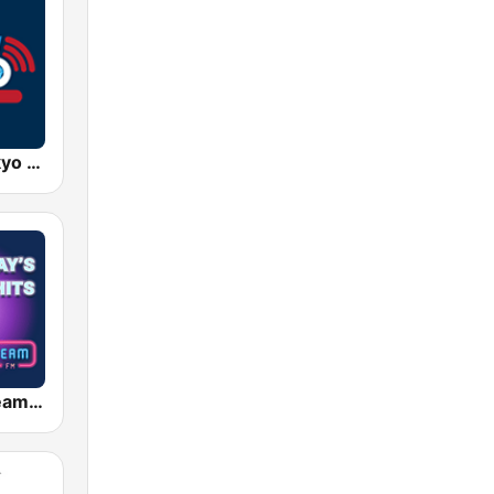
AFN 360 Tokyo (Japan Only)
ビームFM (Beam FM)