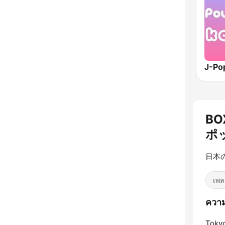
BO
ポ
日本
เพล
ควา
Toky