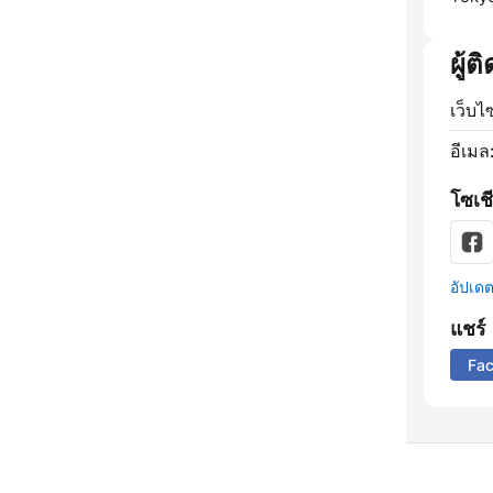
ผู้ต
เว็บไ
อีเมล
โซเชี
อัปเดตข
แชร์
Fa