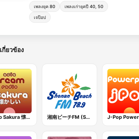
เพลงยุค 80
เพลงเก่ายุคปี 40, 50
เจป๊อป
เกี่ยวข้อง
J-Pop Sakura 懐かしい
湘南ビーチFM (Shonan Beach FM)
J-Pop Power