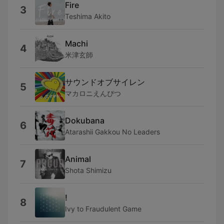
Fire
3
Teshima Akito
Machi
4
米津玄師
サウンドオブサイレン
5
マカロニえんぴつ
Dokubana
6
Atarashii Gakkou No Leaders
Animal
7
Shota Shimizu
!
8
Ivy to Fraudulent Game