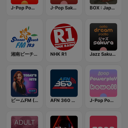
J-Pop Powerplay
J-Pop Sakura 懐かしい
BOX : Japan City Pop -日本のシティポップ
湘南ビーチFM (Shonan Beach FM)
NHK R1
Jazz Sakura - asia DREAM radio
ビームFM (Beam FM)
AFN 360 Tokyo (Japan Only)
J-Pop Powerplay Kawaii