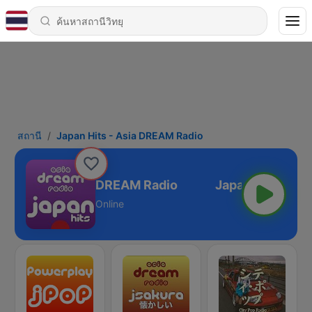
สถานี
Japan Hits - Asia DREAM Radio
apan Hits - Asia DREAM Radio
Online