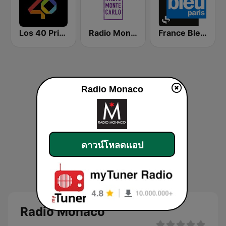
Los 40 Principales
Radio Monte Carlo
France Bleu Ile-de-France
Radio Monaco
ดาวน์โหลดแอป
Radio Monaco