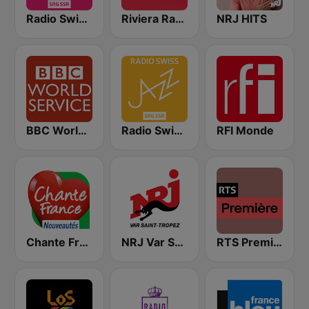
Radio Swiss Pop
Riviera Radio
NRJ HITS
BBC World Service
Radio Swiss Jazz
RFI Monde
Chante France Nouveautés
NRJ Var Saint Tropez
RTS Première