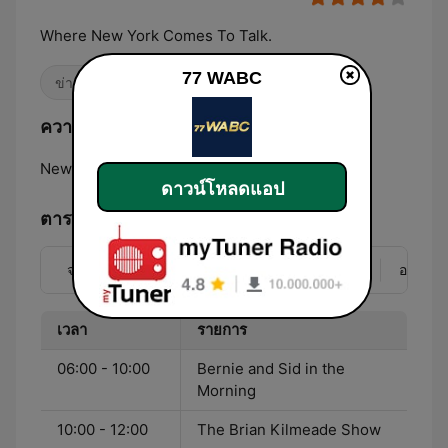
Where New York Comes To Talk.
77 WABC
ข่าวสาร
คลื่นพูดคุย
ความถี่ 77 WABC:
New York City:
770 AM
ดาวน์โหลดแอป
ตารางรายการ
จ.
อ.
พ.
พฤ.
ศ.
ส.
อา.
เวลา
รายการ
06:00 - 10:00
Bernie and Sid in the
Morning
10:00 - 12:00
The Brian Kilmeade Show