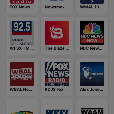
FOX News Radio
Newsmax
WMAL 105.9 FM
WFSX-FM 92.5 Right All Along (US Only)
The Blaze Radio Network
NBC News Now
WBAL News Radio
KDJS Fox News Radio 1590 / 105.7
Alex Jones - Infowars.com