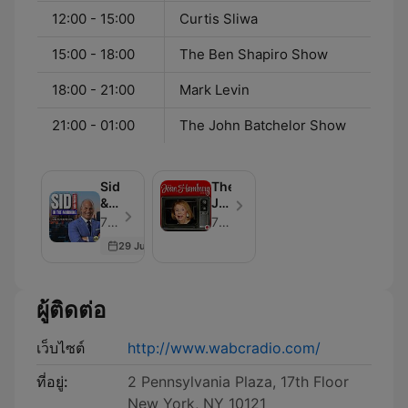
12:00 - 15:00
Curtis Sliwa
15:00 - 18:00
The Ben Shapiro Show
18:00 - 21:00
Mark Levin
21:00 - 01:00
The John Batchelor Show
Sid
The
&
Joan
Friends
Hamburg
77 WABC - ตอน 400
77 WABC
In
Show
29 Jun 2026
The
Morning
ผู้ติดต่อ
เว็บไซต์
http://www.wabcradio.com/
ที่อยู่:
2 Pennsylvania Plaza, 17th Floor
New York, NY 10121