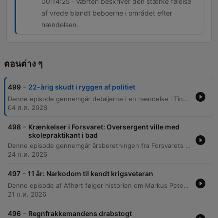
00:14:25 · Værten beskriver den stærke følelse
af vrede blandt beboerne i området efter
hændelsen.
ตอนต่าง ๆ
-
499
22-årig skudt i ryggen af politiet
Denne episode gennemgår detaljerne i en hændelse i Tingbjerg, hvor politiet affyrede skud mod en bil, hvilket resulterede i, at en 22-årig mand blev ramt. Diskussionen belyser de uklare omstændigheder omkring biljagten, de efterfølgende uroligheder i lokalområdet og det enorme psykiske pres, politibetjente står under i akutte situationer. Derudover undersøges den igangværende efterforskning og eftersøgningen af vidner. Episoden belyser også Tingbjergs historiske udfordringer med bandekriminalitet og tidligere ghetto-stempel, samt de nuværende forsøg på gentrificering og skabelse af mangfoldighed i området.
04 ส.ค. 2026
-
498
Krænkelser i Forsvaret: Oversergent ville med
skolepraktikant i bad
Denne episode gennemgår årsberetningen fra Forsvarets Auditørkorps, som afslører en række alvorlige sager inden for det danske militær. Rapporten dokumenterer alt fra seksuelle krænkelser og voldtægter på kasernen til fund af håndgranater med slebne serienumre samt brug af euforiserende stoffer og alkohol under tjeneste. Diskussionen belyser en bekymrende tendens, hvor problematiske mønstre gentager sig i årsberetningerne. Dette peger på en vedholdende kultur inden for Forsvaret, som er svær at ændre, og som indeholder dybt alvorlige sager om både våbenmisbrug og magtmisbrug.
24 ก.ค. 2026
-
497
11 år: Narkodom til kendt krigsveteran
Denne episode af Afhørt følger historien om Markus Petersen, en tidligere dansk krigsveteran fra Irak og Afghanistan, der er blevet idømt 11 års fængsel for involvering i en omfattende narkosag. Sagen drejer sig om håndtering af 100 kilo amfetamin, som blev opdaget via krypteret kommunikation på Sky ECC-tjenesten. Beretningen belyser den tragiske sammenhæng mellem krigstraumer og kriminalitet. Efter at have kæmpet med svær PTSD, beskrives hvordan Petersen begyndende selvmedicinering med kokain førte til en voksende gæld, som han forsøgte at afvikle gennem narkosmugling. Episoden undersøger de menneskelige omkostninger ved både krigstjeneste og den efterfølgende retsproces.
21 ก.ค. 2026
-
496
Regnfrakkemandens drabstogt