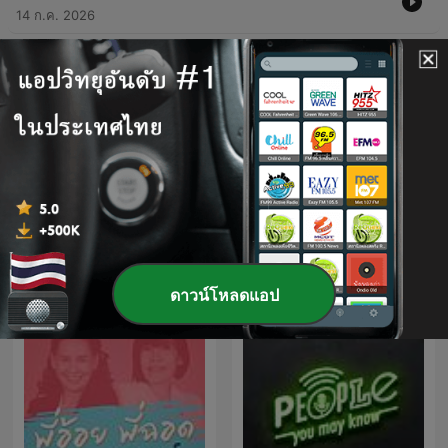
14 ก.ค. 2026
-
495
32-årig svensker død efter voldsepisode ved
VM-storskærmsarrangement
07 ก.ค. 2026
แสดงตอนเพิ่มเติม
ดูทั้งหมด
พอดแคสต์ สังคมและวัฒนธรรม เพิ่ม
เติม
ดาวน์โหลดแอป