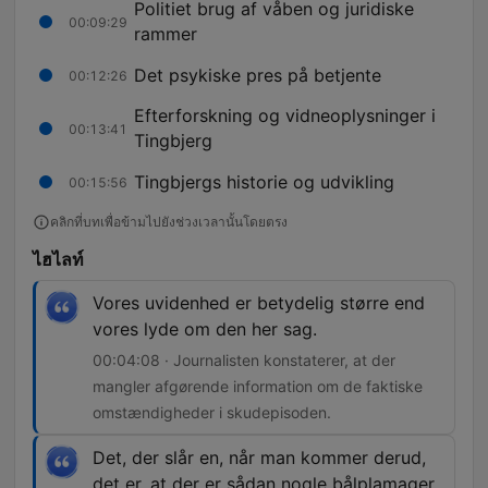
Politiet brug af våben og juridiske
00:09:29
rammer
Det psykiske pres på betjente
00:12:26
Efterforskning og vidneoplysninger i
00:13:41
Tingbjerg
Tingbjergs historie og udvikling
00:15:56
คลิกที่บทเพื่อข้ามไปยังช่วงเวลานั้นโดยตรง
ไฮไลท์
Vores uvidenhed er betydelig større end
vores lyde om den her sag.
00:04:08 · Journalisten konstaterer, at der
mangler afgørende information om de faktiske
omstændigheder i skudepisoden.
Det, der slår en, når man kommer derud,
det er, at der er sådan nogle bålplamager,