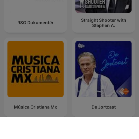
Straight Shooter with
RSG Dokumentêr
Stephen A.
Música Cristiana Mx
De Jortcast