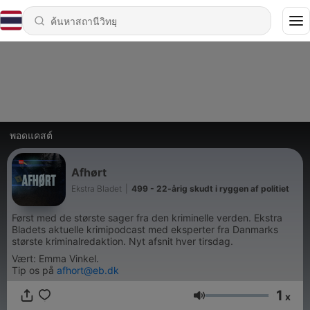
พอดแคสต์
Afhørt
Ekstra Bladet
|
499 - 22-årig skudt i ryggen af politiet
Først med de største sager fra den kriminelle verden. Ekstra
Bladets aktuelle krimipodcast med eksperter fra Danmarks
største kriminalredaktion. Nyt afsnit hver tirsdag.
Vært: Emma Vinkel.
Tip os på
afhort@eb.dk
1
x
ระดับเสียง