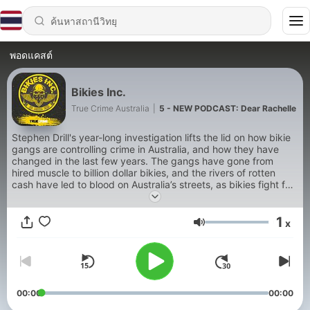
พอดแคสต์
Bikies Inc.
True Crime Australia
|
5 - NEW PODCAST: Dear Rachelle
Stephen Drill's year-long investigation lifts the lid on how bikie
gangs are controlling crime in Australia, and how they have
changed in the last few years. The gangs have gone from
hired muscle to billion dollar bikies, and the rivers of rotten
cash have led to blood on Australia’s streets, as bikies fight for
power. Bikies Inc follows the money - the billions of dollars that
bikies are making out of cocaine and ice, and as Stephen
1
starts looking into the gangs, their violence erupts across the
x
ระดับเสียง
country, with shootings at funerals and innocent bystanders
dying at the hands of the violent gangs.
00:00
00:00