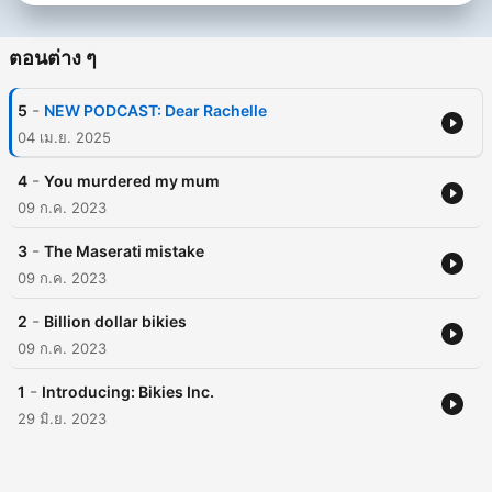
ตอนต่าง ๆ
-
5
NEW PODCAST: Dear Rachelle
04 เม.ย. 2025
-
4
You murdered my mum
09 ก.ค. 2023
-
3
The Maserati mistake
09 ก.ค. 2023
-
2
Billion dollar bikies
09 ก.ค. 2023
-
1
Introducing: Bikies Inc.
29 มิ.ย. 2023