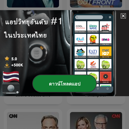
Anderson Cooper 360
Erin Burnett OutFront
ดาวน์โหลดแอป
Laura Coates Live
Amanpour