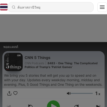
พอดแคสต์
CNN 5 Things
CNN Podcasts
|
8483 - One Thing: The Complicated
Politics of Trump’s ‘Patriot Games’
We bring you 5 stories that will get you up to speed and on
with your day. Updates every weekday morning, midday and
evening. Plus, 5 Good Things and One Thing on the weekends.
1
x
ระดับเสียง