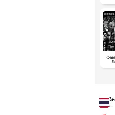
Roman 
E
วิ
สถา