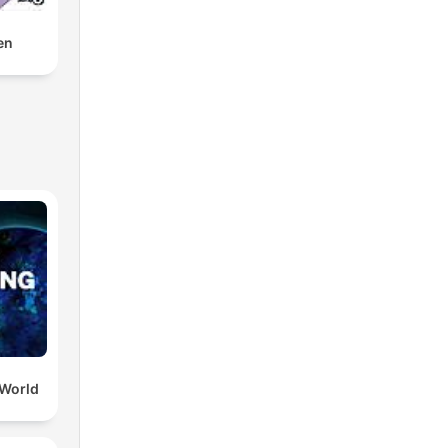
en
 World