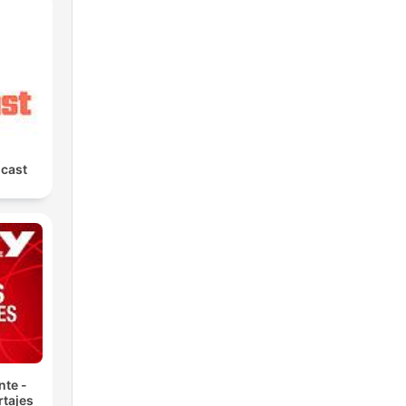
cast
nte -
tajes