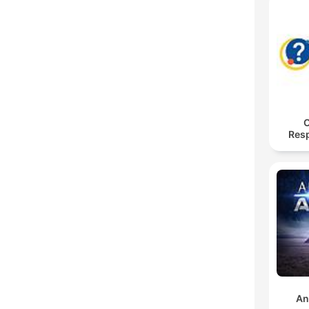
O
Res
An