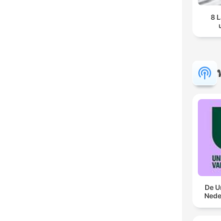
8 L
De U
Nede