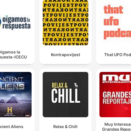
igamos la
Kontrapovijest
That UFO Pod
puesta-ICECU
Muy Interesa
cient Aliens
Relax & Chill
Grandes Repor