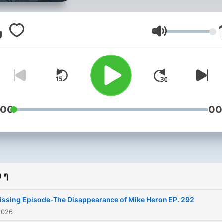
Loch Ness Monster, Aliens
and much more! Have stor
to share? Sightings? Visit u
ระดับเสียง
www.cryptidcreatures.net 
email us at
info@cryptidcreatures.co
:00
00
 ๆ
issing Episode-The Disappearance of Mike Heron EP. 292
2026