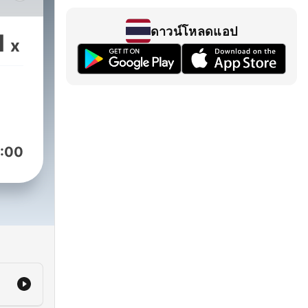
,
ies
ดาวน์โหลดแอป
1
x
s at
or
:00