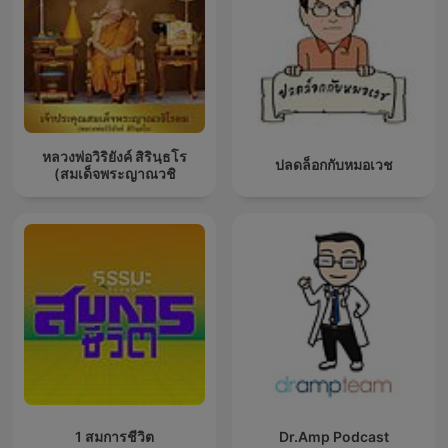
หลวงพ่อวิริยังค์ สิรินฺธโร
ปลดล็อกกับหมอเวช
(สมเด็จพระญาณวชิ
1 สมการชีวิต
Dr.Amp Podcast