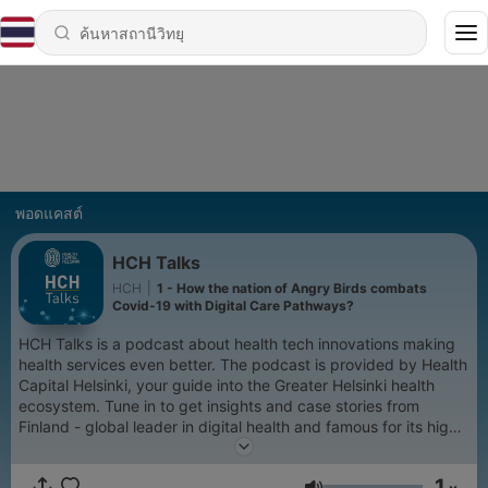
พอดแคสต์
HCH Talks
HCH
|
1 - How the nation of Angry Birds combats
Covid-19 with Digital Care Pathways?
HCH Talks is a podcast about health tech innovations making
health services even better. The podcast is provided by Health
Capital Helsinki, your guide into the Greater Helsinki health
ecosystem. Tune in to get insights and case stories from
Finland - global leader in digital health and famous for its high-
class healthcare.
1