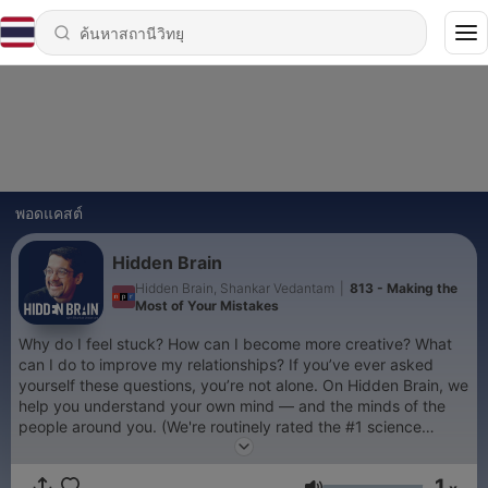
พอดแคสต์
Hidden Brain
Hidden Brain, Shankar Vedantam
|
813 - Making the
Most of Your Mistakes
Why do I feel stuck? How can I become more creative? What
can I do to improve my relationships? If you’ve ever asked
yourself these questions, you’re not alone. On Hidden Brain, we
help you understand your own mind — and the minds of the
people around you. (We're routinely rated the #1 science
podcast in the United States.) Hosted by veteran science
journalist Shankar Vedantam.
1