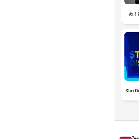
欸！
Ştiri 
วิ