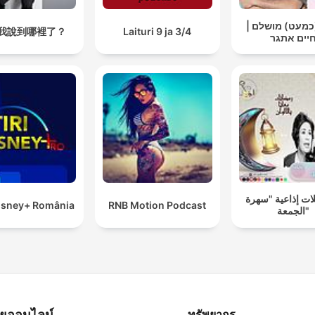
 (כמעט) מושלם
我說到哪裡了？
Laituri 9 ja 3/4
יים אתגר
ت إذاعية "سهرة
Disney+ România
RNB Motion Podcast
الجمعة"
ทยุออนไลน์
ทรัพยากร