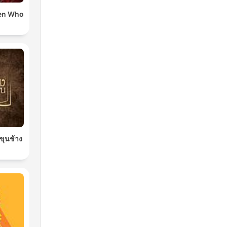
en Who
นขุนช้าง