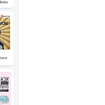
 Bobo
shore