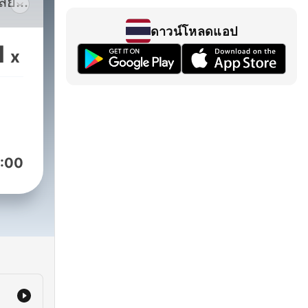
สัย
 The
ดาวน์โหลดแอป
1
x
ละ
ยและ
าลใจ
ผิด
:00
ม