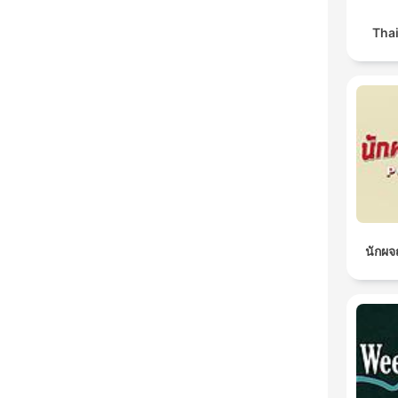
Tha
นักผ