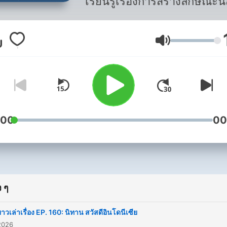
เรียนรู้เรื่องการสร้างลักษณะนิ
สําคัญ 6 ประการ ตามแนวคิด
six pillars of character ของ
ระดับเสียง
Michael Josephson ที่สนุกแ
ปั่นป่วนไปกับเจ้ากระต่ายน้อ
ผองเพื่อน ที่จะสร้างแรงบันด
ให้น้อง ๆ เป็นเด็กดี มีความรับ
:00
00
ชอบต่อตนเองและผู้อื่นในสังค
 ๆ
ยาวเล่าเรื่อง EP. 160: นิทาน สวัสดีอินโดนีเซีย
2026