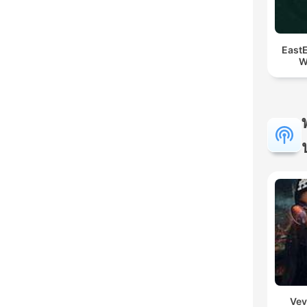
East
W
Vev