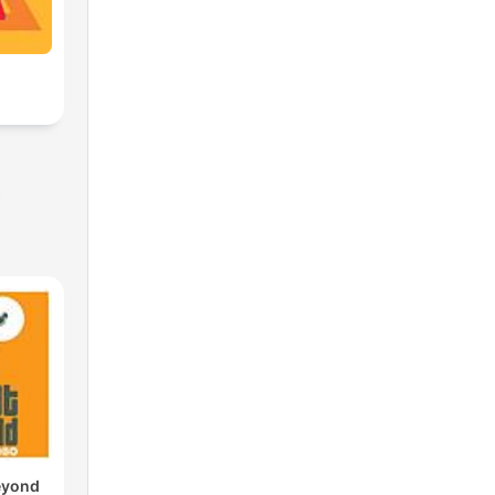
ง
eyond