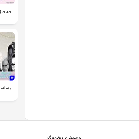
אבא |
ח
مسلسلا
เกี่ยวกับ & ติดต่อ