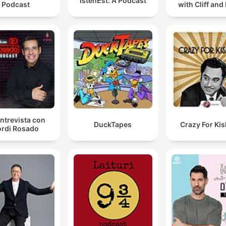
IstenEst: A Podcast
Podcast
with Cliff and
ntrevista con
DuckTapes
Crazy For Ki
rdi Rosado