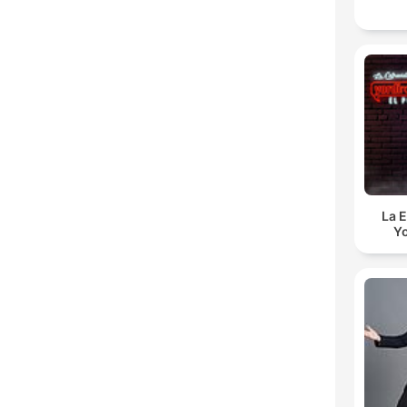
La E
Yo