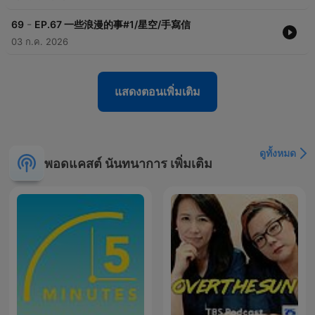
-
69
EP.67 一些浪漫的事#1/星空/手寫信
03 ก.ค. 2026
แสดงตอนเพิ่มเติม
ดูทั้งหมด
พอดแคสต์ นันทนาการ เพิ่มเติม