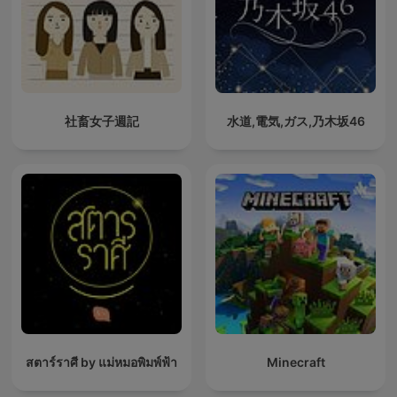
社畜女子週記
水道,電気,ガス,乃木坂46
สตาร์ราศี by แม่หมอพิมพ์ฟ้า
Minecraft