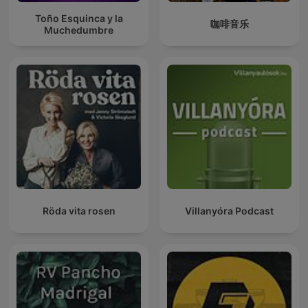
Toño Esquinca y la
咖啡音乐
Muchedumbre
Röda vita rosen
Villanyóra Podcast