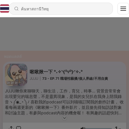
พอดแคสต์
啾啾揪一下 °˖✧◝(⁰▿⁰)◜✧˖°
JUJU
|
73 - EP.71 職場性騷擾/個人界線/不用自責
JUJU揪你來聊聊天，聊生活，工作，育兒，時事... 背景音常常會
出現嬰兒的喘息聲，不是靈異現象，是我的女兒扒在我身上陪我錄
音ヽ༼◉_◔ ༽ﾉ 喜歡我的podcast可以到嘖嘖訂閱我的創作計畫， 收
看每兩週更新的《啾啾揪一下》番外影片，並且搶先得知訪談對象
和討論主題，有參與podcast內容的機會喔！ 有興趣的話趕快到以
下連結訂閱支持吧！⤵️ https://www.zeczec.com/projects/juju-c?
r=d233863619782
1