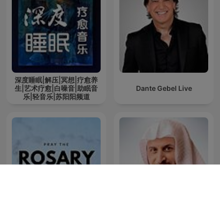
深度睡眠|解压|冥想|疗愈养
生|艺术疗愈|白噪音|助眠音
Dante Gebel Live
乐|轻音乐|苏阳阳频道