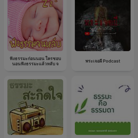
ฟังธรรมะก่อนนอน ใครชอบ
พระเจอผี Podcast
นอนฟังธรรมะแล้วหลับ จ