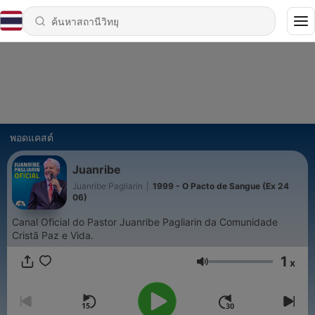
พอดแคสต์
Juanribe
Juanribe Pagliarin
|
1999 - O Pacto de Sangue (Ex 24
06)
Canal Oficial do Pastor Juanribe Pagliarin da Comunidade
Cristã Paz e Vida.
1
x
ระดับเสียง