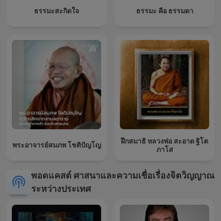
ธรรมะสะกิดใจ
ธรรมะ คือ ธรรมดา
ฝึกสมาธิ หลวงพ่อ สะอาด ฐิโต
พระอาจารย์สมภพ โชติปัญโญ
ภาโส
พอดแคสต์ ศาสนาและความเชื่อเรื่องจิตวิญญาณ
ระหว่างประเทศ