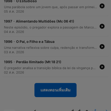
-
1998
O Estudioso
Uma parábola sobre um jovem que, após passar em primeiro lugar no vestibular de medicina, sente-se profundamente decepcionado ao receber uma Bíblia como presente de seu pai, em vez do carro prometido. A narrativa explora temas de mágoa, rebeldia e o afastamento familiar, culminando na descoberta tardia de que o verdadeiro presente estava escondido dentro das páginas do livro sagrado. A mensagem central utiliza a história para refletir sobre a importância da busca espiritual e do conhecimento das escrituras. O episódio propõe uma reflexão sobre como o desconhecimento das promessas divinas pode gerar sofrimento desnecessário, incentivando o ouvinte a explorar os tesouros contidos na Bíblia.
05 ส.ค. 2026
-
1997
Alimentando Multidões (Mc 06 41)
Neste episódio, o pregador explora a passagem de Marcos 6 sobre a multiplicação dos pães e peixes para discutir a fome espiritual da humanidade. Através de referências aos profetas Amós e Isaías, ele argumenta que a multidão busca por Jesus devido à falta de entendimento da Palavra e ao perigo das doutrinas humanas e misticismos religiosos. A mensagem aborda ainda a importância da gratidão, do combate ao desperdício e o cuidado divino na provisão. O pastor exorta os fiéis a abandonarem crenças supersticiosas e a buscarem o 'pão da vida' que permanece para a eternidade, encerrando com uma oração de restauração espiritual.
04 ส.ค. 2026
-
1996
O Pai, o Filho e a Tábua
Uma narrativa reflexiva sobre culpa, redenção e transformação espiritual. O episódio utiliza a metáfora de uma tábua envernizada que, ao ser perfurada por pregos representando erros do passado, ilustra como as consequências das ações permanecem mesmo após tentativas de reparação através de boas obras. A história acompanha a trajetória de um homem que, atormentado pelo peso de sua consciência, encontra consolo e purificação ao ouvir uma mensagem bíblica sobre o sacrifício de Jesus Cristo. O relato explora temas como a impossibilidade de apagar marcas do passado apenas com esforço próprio e a busca pela paz interior através da fé.
03 ส.ค. 2026
-
1995
Perdão Ilimitado (Mt 18 21)
O pregador analisa a transição bíblica da lei da vingança para a lei do perdão ilimitado, utilizando exemplos de Caim, Lameque e Adoni Bezeque para contrastar a tentativa humana de extrapolar a justiça com o ensinamento de Jesus. O episódio explora a natureza do perdão cristão através da parábola do credor incompassível, enfatizando que o perdão deve ser genuíno e de coração. A mensagem aborda a importância vital do auto-perdão e do perdão ao próximo como condições para receber bênçãos divinas e evitar o aprisionamento espiritual. A ministração conclui com uma oração de purificação, buscando o alívio espiritual e a paz interior através do ato de liberar mágoas.
02 ส.ค. 2026
แสดงตอนเพิ่มเติม