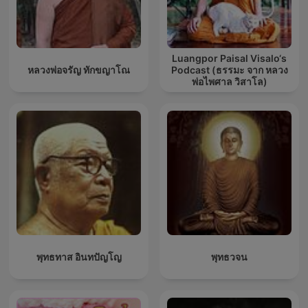
Luangpor Paisal Visalo‘s
หลวงพ่อจรัญ ทักขญาโณ
Podcast (ธรรมะ จาก หลวง
พ่อไพศาล วิสาโล)
พุทธทาส อินทปัญโญ
พุทธวจน