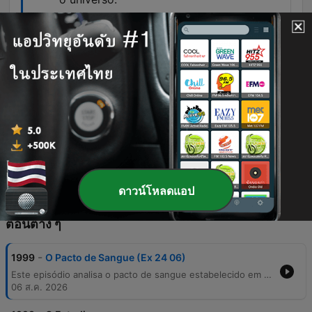
00:41:08 · O orador enfatiza a natureza divina e
a eficácia eterna do sacrifício de Cristo para a
remissão dos pecados.
Quando a gente faz o acordo, tem que ter
depois desse pacto de sangue, a comida
e a bebida. Santa Ceia.
01:02:28 · O orador relaciona a celebração da
Santa Ceia como uma consequência necessária
do pacto estabelecido por Cristo.
ดาวน์โหลดแอป
ตอนต่าง ๆ
-
1999
O Pacto de Sangue (Ex 24 06)
Este episódio analisa o pacto de sangue estabelecido em Êxodo 24, explorando como os elementos da visão de Deus sob os pés de Moisés apontam para a santidade e o sacrifício de Cristo. O pregador detalha a transição do Antigo para o Novo Pacto, contrastando as tradições do antigo pacto com a superioridade da nova aliança estabelecida pelo sacrifício voluntário de Jesus. A mensagem explora os benefícios teológicos desse pacto, incluindo redenção, perdão e justificação, culminando em um apelo à renovação espiritual. O pastor João Ribe Paliarim convida os ouvintes a aceitarem esse compromisso através da fé, enfatizando a importância da comunhão e da Santa Ceia como celebração dessa aliança eterna.
06 ส.ค. 2026