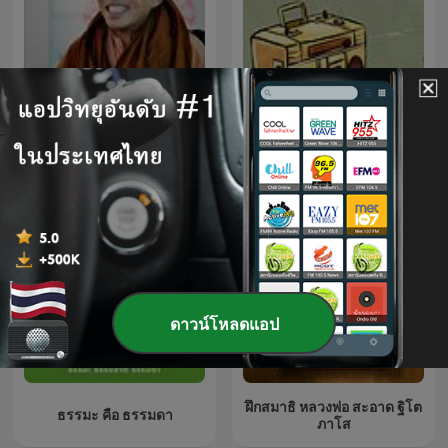
พระอาจารย์สมภพ โชติปัญโญ
ธรรมะสะกิดใจ
ดาวน์โหลดแอป
ฝึกสมาธิ หลวงพ่อ สะอาด ฐิโต
ธรรมะ คือ ธรรมดา
ภาโส