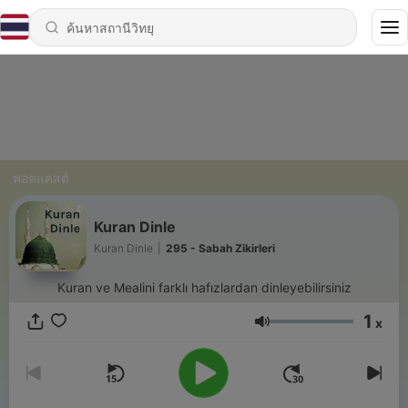
พอดแคสต์
Kuran Dinle
Kuran Dinle
|
295 - Sabah Zikirleri
Kuran ve Mealini farklı hafızlardan dinleyebilirsiniz
1
x
ระดับเสียง