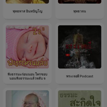
พุทธทาส อินทปัญโญ
พุทธวจน
ฟังธรรมะก่อนนอน ใครชอบ
พระเจอผี Podcast
นอนฟังธรรมะแล้วหลับ จ