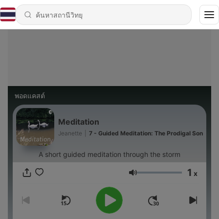
พอดแคสต์
Meditation
Jeanette
|
7 - Guided Meditation: The Prodigal Son
A short guided meditation through the storm
1
x
ระดับเสียง