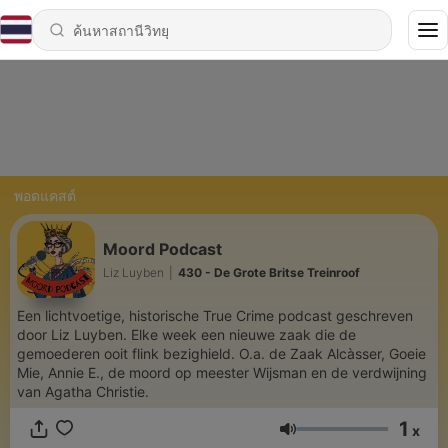
พอดแคสต์
Moord Podcast
Liz Luyben
|
430 - De Grote Britse Treinroof
Een lichtvoetige, historische True Crime podcast geschreven
door Liz Luyben. Elke week een nieuwe zaak die de
gemoederen ooit flink bezighield. O.a. de Zaak Alcàsser, Goeie
Mie, Annie E., de moord op meester Wijsman en de verdwijning
van Agatha Christie.
1
x
ระดับเสียง