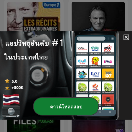
Les Récits extraordinaires
Hondelatte Raconte - Cote
de Pierre Bellemare
B
ดาวน์โหลดแอป