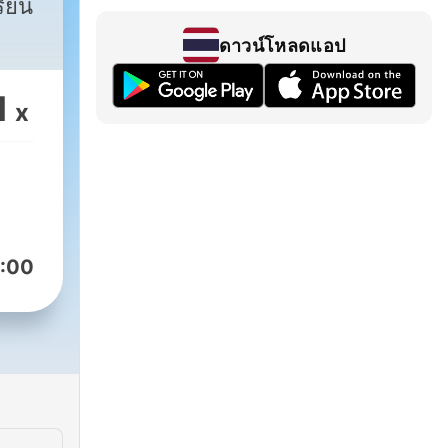
รียน
ดาวน์โหลดแอป
1
x
:00