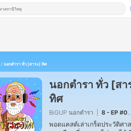
นอกตำรา ทั่ว [สาระ] ทิศ
นอกตำรา ทั่ว [สา
ทิศ
BiGUP นอกตำรา
|
8 - EP #08 เลือกตั้งอเมริกา l เขานับคะแนนกันยังไงหว่า?
พอดแคสต์เล่าเกร็ดประวัติศาส