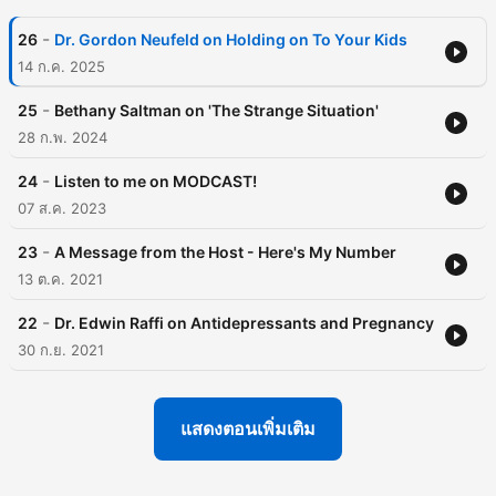
-
26
Dr. Gordon Neufeld on Holding on To Your Kids
14 ก.ค. 2025
-
25
Bethany Saltman on 'The Strange Situation'
28 ก.พ. 2024
-
24
Listen to me on MODCAST!
07 ส.ค. 2023
-
23
A Message from the Host - Here's My Number
13 ต.ค. 2021
-
22
Dr. Edwin Raffi on Antidepressants and Pregnancy
30 ก.ย. 2021
แสดงตอนเพิ่มเติม