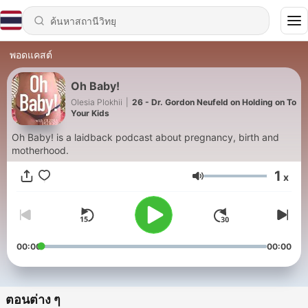
พอดแคสต์
Oh Baby!
Olesia Plokhii
|
26 - Dr. Gordon Neufeld on Holding on To
Your Kids
Oh Baby! is a laidback podcast about pregnancy, birth and
motherhood.
1
x
ระดับเสียง
00:00
00:00
ตอนต่าง ๆ