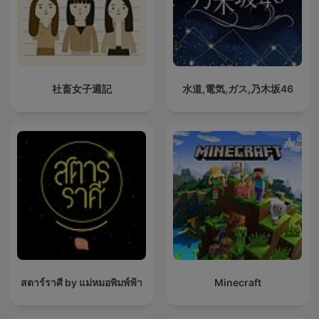
社畜女子週記
水道,電気,ガス,乃木坂46
สตาร์ราศี by แม่หมอพิมพ์ฟ้า
Minecraft