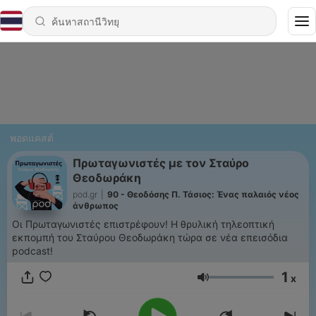
พอดแคสต์
Πρωταγωνιστές με τον Σταύρο
Θεοδωράκη
pod.gr
|
90 - Θεοδόσης Π. Τάσιος: Ένας παλαιός νέος
άνθρωπος
Οι Πρωταγωνιστές επιστρέφουν! Η θρυλική τηλεοπτική
εκπομπή του Σταύρου Θεοδωράκη τώρα σε νέα επεισόδια
podcast!
1
x
ระดับเสียง