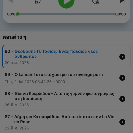
00:00
00:00
ตอนต่าง ๆ
-
90
Θεοδόσης Π. Τάσιος: Ένας παλαιός νέος
άνθρωπος
20 ก.ค. 2026
-
89
Ο Lamanif στο στόχαστρο του revenge porn
Thu, 2 Jul 2026 08:42:26 +0000
-
88
Έλενα Κρεμλίδου - Από τις γυμνές φωτογραφίες
στη δικαίωση
26 มิ.ย. 2026
-
87
Δήμητρα Κατσαφάδου: Από το τίποτα στην La Vie
en Rose
22 มี.ค. 2026