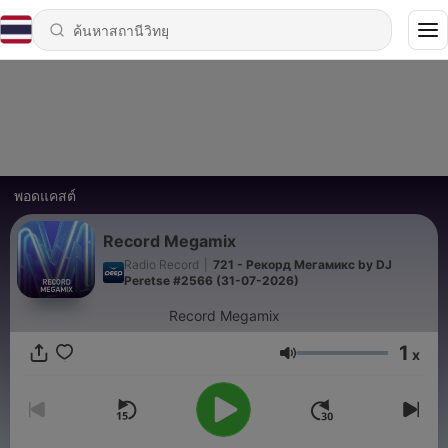
พอดแคสต์
Record Megamix
Radio Record
|
721 - Рекорд Мегамикс by DJ
Peretse #2566 (31-07-2026)
Record Megamix
1
x
ระดับเสียง