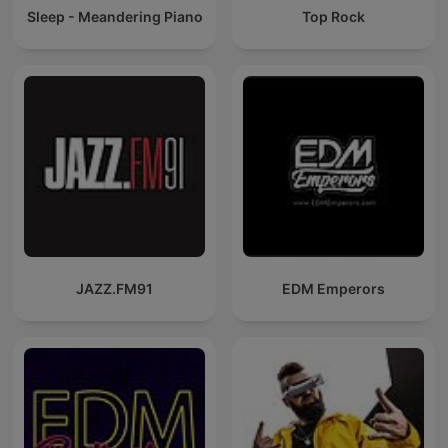
Sleep - Meandering Piano
Top Rock
JAZZ.FM91
EDM Emperors