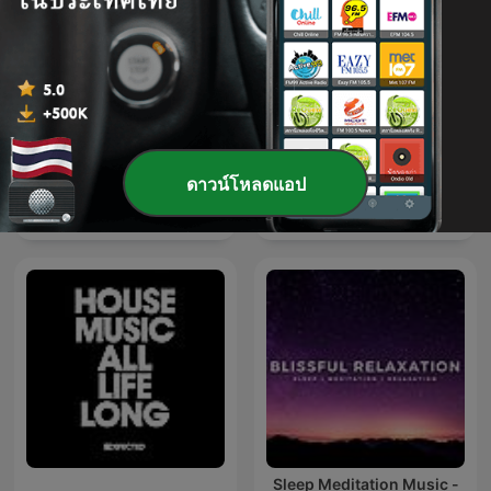
ดาวน์โหลดแอป
Exclusive Remix
爱粤之城CantonLand
Sleep Meditation Music -